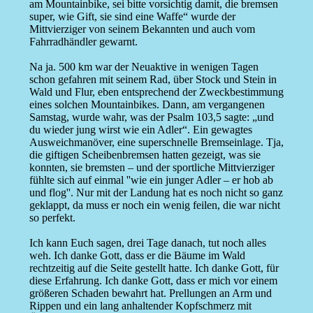
am Mountainbike, sei bitte vorsichtig damit, die bremsen
super, wie Gift, sie sind eine Waffe“ wurde der
Mittvierziger von seinem Bekannten und auch vom
Fahrradhändler gewarnt.
Na ja. 500 km war der Neuaktive in wenigen Tagen
schon gefahren mit seinem Rad, über Stock und Stein in
Wald und Flur, eben entsprechend der Zweckbestimmung
eines solchen Mountainbikes. Dann, am vergangenen
Samstag, wurde wahr, was der Psalm 103,5 sagte: „und
du wieder jung wirst wie ein Adler“. Ein gewagtes
Ausweichmanöver, eine superschnelle Bremseinlage. Tja,
die giftigen Scheibenbremsen hatten gezeigt, was sie
konnten, sie bremsten – und der sportliche Mittvierziger
fühlte sich auf einmal ''wie ein junger Adler – er hob ab
und flog''. Nur mit der Landung hat es noch nicht so ganz
geklappt, da muss er noch ein wenig feilen, die war nicht
so perfekt.
Ich kann Euch sagen, drei Tage danach, tut noch alles
weh. Ich danke Gott, dass er die Bäume im Wald
rechtzeitig auf die Seite gestellt hatte. Ich danke Gott, für
diese Erfahrung. Ich danke Gott, dass er mich vor einem
größeren Schaden bewahrt hat. Prellungen an Arm und
Rippen und ein lang anhaltender Kopfschmerz mit