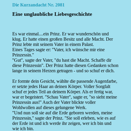
Die Kurzandacht Nr. 2081
Eine unglaubliche Liebesgeschichte
Es war einmal....ein Prinz. Er war wunderschön und
klug. Er hatte einen großen Besitz und alle Macht. Der
Prinz lebte mit seinem Vater in einem Palast.
Eines Tages sagte er: ''Vater, ich wünsche mir eine
Prinzessin.''
''Gut'', sagte der Vater, ''du hast die Macht. Schaffe dir
diese Prinzessin''. Der Prinz hatte diesen Gedanken schon
lange in seinem Herzen getragen - und so schuf er dich.
Er formte dein Gesicht, wählte die passende Augenfarbe,
er setzte jedes Haar an deinen Körper. Voller Sorgfalt
schuf er jedes Teil an deinem Körper. Als er fertig war,
war er begeistert. ''Schau Vater'', sagte er, ''so sieht meine
Prinzessin aus!'' Auch der Vater blickte voller
Wohlwollen auf dieses gelungene Werk.
''Und nun soll sie auf die Erde geboren werden, meine
Prinzessin,'' sagte der Prinz. ''Sie soll erleben, wie es auf
der Erde ist und ich werde ihr zeigen, wer ich bin und
wie ich bin.