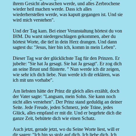
ihrem Gesicht abwaschen werde, und alles Zerbrochene
wieder heil machen werde. Dass ich alles
wiederherstellen werde, was kaputt gegangen ist. Und sie
wird mich verstehen''.
Und der Tag kam. Bei einer Veranstaltung hörtest du von
IHM. Du warst niedergeschlagen gekommen, aber du
hörtest Worte, die tief in dein Herz drangen. Und dann
sagtest du: ''Jesus, hier bin ich, komm in mein Leben''.
Dieser Tag war der glücklichste Tag für den Prinzen. Er
jubelte: ''Sie hat Ja gesagt. Sie hat Ja gesagt''. Er zog dich
an seine Brust und flüsterte. '' Nun werde ich dir zeigen,
wie sehr ich dich liebe. Nun werde ich dir erklären, was
ich mit uns vorhabe''.
Am liebsten hätte der Prinz dir gleich alles erzählt, doch
der Vater sagte: ''Langsam, mein Sohn. Sie kann noch
nicht alles verstehen''. Der Prinz stand geduldig an deiner
Seite. Jede Freude, jeden Schmerz, jede Träne, jedes
Glück, alles empfand er mit dir. Und er begehrte dich die
ganze Zeit, behütete dich wie einen Schatz.
Auch jetzt, gerade jetzt, wo du Seine Worte liest, will er
dir sagen: ''Ich bin so stolz auf dich. Ich liebe dich. Ich