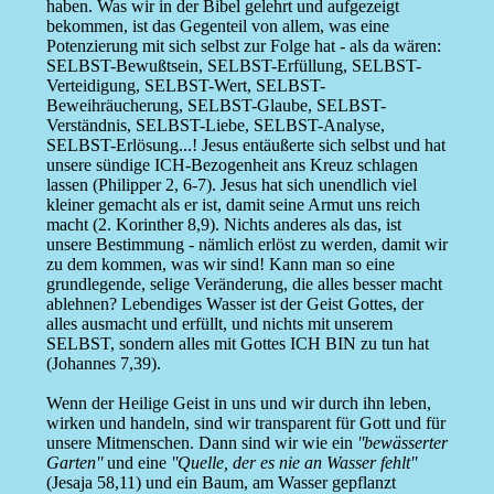
haben. Was wir in der Bibel gelehrt und aufgezeigt
bekommen, ist das Gegenteil von allem, was eine
Potenzierung mit sich selbst zur Folge hat - als da wären:
SELBST-Bewußtsein, SELBST-Erfüllung, SELBST-
Verteidigung, SELBST-Wert, SELBST-
Beweihräucherung, SELBST-Glaube, SELBST-
Verständnis, SELBST-Liebe, SELBST-Analyse,
SELBST-Erlösung...! Jesus entäußerte sich selbst und hat
unsere sündige ICH-Bezogenheit ans Kreuz schlagen
lassen (Philipper 2, 6-7). Jesus hat sich unendlich viel
kleiner gemacht als er ist, damit seine Armut uns reich
macht (2. Korinther 8,9). Nichts anderes als das, ist
unsere Bestimmung - nämlich erlöst zu werden, damit wir
zu dem kommen, was wir sind! Kann man so eine
grundlegende, selige Veränderung, die alles besser macht
ablehnen? Lebendiges Wasser ist der Geist Gottes, der
alles ausmacht und erfüllt, und nichts mit unserem
SELBST, sondern alles mit Gottes ICH BIN zu tun hat
(Johannes 7,39).
Wenn der Heilige Geist in uns und wir durch ihn leben,
wirken und handeln, sind wir transparent für Gott und für
unsere Mitmenschen. Dann sind wir wie ein
''bewässerter
Garten''
und eine
''Quelle, der es nie an Wasser fehlt''
(Jesaja 58,11) und ein Baum, am Wasser gepflanzt