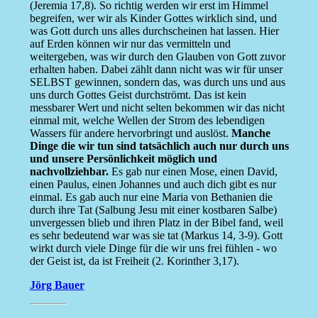
(Jeremia 17,8). So richtig werden wir erst im Himmel
begreifen, wer wir als Kinder Gottes wirklich sind, und
was Gott durch uns alles durchscheinen hat lassen. Hier
auf Erden können wir nur das vermitteln und
weitergeben, was wir durch den Glauben von Gott zuvor
erhalten haben. Dabei zählt dann nicht was wir für unser
SELBST gewinnen, sondern das, was durch uns und aus
uns durch Gottes Geist durchströmt. Das ist kein
messbarer Wert und nicht selten bekommen wir das nicht
einmal mit, welche Wellen der Strom des lebendigen
Wassers für andere hervorbringt und auslöst.
Manche
Dinge die wir tun sind tatsächlich auch nur durch uns
und unsere Persönlichkeit möglich und
nachvollziehbar.
Es gab nur einen Mose, einen David,
einen Paulus, einen Johannes und auch dich gibt es nur
einmal. Es gab auch nur eine Maria von Bethanien die
durch ihre Tat (Salbung Jesu mit einer kostbaren Salbe)
unvergessen blieb und ihren Platz in der Bibel fand, weil
es sehr bedeutend war was sie tat (Markus 14, 3-9). Gott
wirkt durch viele Dinge für die wir uns frei fühlen - wo
der Geist ist, da ist Freiheit (2. Korinther 3,17).
Jörg Bauer