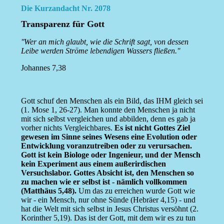
Die Kurzandacht Nr. 2078
Transparenz für Gott
''Wer an mich glaubt, wie die Schrift sagt, von dessen
Leibe werden Ströme lebendigen Wassers fließen.''
Johannes 7,38
Gott schuf den Menschen als ein Bild, das IHM gleich sei
(1. Mose 1, 26-27). Man konnte den Menschen ja nicht
mit sich selbst vergleichen und abbilden, denn es gab ja
vorher nichts Vergleichbares.
Es ist nicht Gottes Ziel
gewesen im Sinne seines Wesens eine Evolution oder
Entwicklung voranzutreiben oder zu verursachen.
Gott ist kein Biologe oder Ingenieur, und der Mensch
kein Experiment aus einem außerirdischen
Versuchslabor. Gottes Absicht ist, den Menschen so
zu machen wie er selbst ist - nämlich vollkommen
(Matthäus 5,48).
Um das zu erreichen wurde Gott wie
wir - ein Mensch, nur ohne Sünde (Hebräer 4,15) - und
hat die Welt mit sich selbst in Jesus Christus versöhnt (2.
Korinther 5,19). Das ist der Gott, mit dem wir es zu tun