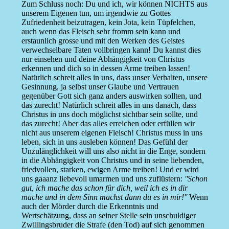
Zum Schluss noch: Du und ich, wir können NICHTS aus
unserem Eigenen tun, um irgendwie zu Gottes
Zufriedenheit beizutragen, kein Jota, kein Tüpfelchen,
auch wenn das Fleisch sehr fromm sein kann und
erstaunlich grosse und mit den Werken des Geistes
verwechselbare Taten vollbringen kann! Du kannst dies
nur einsehen und deine Abhängigkeit von Christus
erkennen und dich so in dessen Arme treiben lassen!
Natürlich schreit alles in uns, dass unser Verhalten, unsere
Gesinnung, ja selbst unser Glaube und Vertrauen
gegenüber Gott sich ganz anders auswirken sollten, und
das zurecht! Natürlich schreit alles in uns danach, dass
Christus in uns doch möglichst sichtbar sein sollte, und
das zurecht! Aber das alles erreichen oder erfüllen wir
nicht aus unserem eigenen Fleisch! Christus muss in uns
leben, sich in uns ausleben können! Das Gefühl der
Unzulänglichkeit will uns also nicht in die Enge, sondern
in die Abhängigkeit von Christus und in seine liebenden,
friedvollen, starken, ewigen Arme treiben! Und er wird
uns gaaanz liebevoll umarmen und uns zuflüstern:
''Schon
gut, ich mache das schon für dich, weil ich es in dir
mache und in dem Sinn machst dann du es in mir!''
Wenn
auch der Mörder durch die Erkenntnis und
Wertschätzung, dass an seiner Stelle sein unschuldiger
Zwillingsbruder die Strafe (den Tod) auf sich genommen