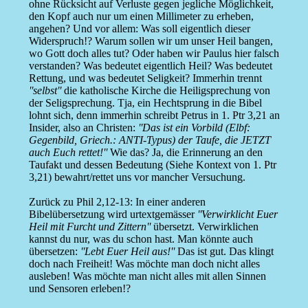
ohne Rücksicht auf Verluste gegen jegliche Möglichkeit,
den Kopf auch nur um einen Millimeter zu erheben,
angehen? Und vor allem: Was soll eigentlich dieser
Widerspruch!? Warum sollen wir um unser Heil bangen,
wo Gott doch alles tut? Oder haben wir Paulus hier falsch
verstanden? Was bedeutet eigentlich Heil? Was bedeutet
Rettung, und was bedeutet Seligkeit? Immerhin trennt
''selbst''
die katholische Kirche die Heiligsprechung von
der Seligsprechung. Tja, ein Hechtsprung in die Bibel
lohnt sich, denn immerhin schreibt Petrus in 1. Ptr 3,21 an
Insider, also an Christen:
''Das ist ein Vorbild (Elbf:
Gegenbild, Griech.: ANTI-Typus) der Taufe, die JETZT
auch Euch rettet!''
Wie das? Ja, die Erinnerung an den
Taufakt und dessen Bedeutung (Siehe Kontext von 1. Ptr
3,21) bewahrt/rettet uns vor mancher Versuchung.
Zurück zu Phil 2,12-13: In einer anderen
Bibelübersetzung wird urtextgemässer
''Verwirklicht Euer
Heil mit Furcht und Zittern''
übersetzt. Verwirklichen
kannst du nur, was du schon hast. Man könnte auch
übersetzen:
''Lebt Euer Heil aus!''
Das ist gut. Das klingt
doch nach Freiheit! Was möchte man doch nicht alles
ausleben! Was möchte man nicht alles mit allen Sinnen
und Sensoren erleben!?