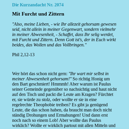
Die Kurzandacht Nr. 2074
Mit Furcht und Zittern
''Also, meine Lieben, - wie Ihr allezeit gehorsam gewesen
seid, nicht allein in meiner Gegenwart, sondern vielmehr
in meiner Abwesenheit, - Schaffet, dass Ihr selig werdet,
mit Furcht und Zittern. Denn Gott ist's, der in Euch wirkt
beides, das Wollen und das Vollbringen.''
Phil 2,12-13
Wer hört das schon nicht gern:
''Ihr wart mir selbst in
meiner Abwesenheit gehorsam!''
So richtig Honig um
den Bart geschmiert! Hmmmh! Aber warum ist Paulus
seiner Gemeinde gegenüber so nachsichtig und haut nicht
auf den Tisch und packt die Leute am Kragen? Fürchtet
er, sie würde zu stolz, oder wollte er sie in eine
regelrechte Theophobie treiben? Es gibt ja genügend
Leute, die das schon haben, da braucht man doch nicht
ständig Drohungen und Ermahungen! Und dann erst
noch nach so einem Lob! Aber wollte das Paulus
wirklich? Wollte er wirklich partout mit allen Mitteln und