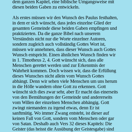
dem ganzen Kapitel, eine biblische Umgangsweise mit
diesen beiden Gaben zu entwickeln.
Als erstes müssen wir den Wunsch des Paulus festhalten,
in dem er sich wünscht, dass jedes einzelne Glied der
gesamten Gemeinde diese beiden Gaben empfingen und
praktizierten. Da die ganze Bibel nach unserem
Verständnis nicht nur die Worte einzelner Autoren,
sondern zugleich auch vollständig Gottes Wort ist,
müssen wir annehmen, dass dieser Wunsch auch Gottes
Wunsch entspricht. Einen ähnlichen Wunsch finden wir
in 1. Timotheus 2, 4. Gott wünscht sich, dass alle
Menschen gerettet werden und zur Erkenntnis der
Wahrheit kommen. Doch wissen wir, dass die Erfüllung
dieses Wunsches nicht allein vom Wunsch Gottes
abhängt. Denn wir sehen viele Menschen um uns herum
in die Hölle wandern ohne Gott zu erkennen. Gott
wünscht sich dies zwar sehr, aber Er macht das einerseits
von den Bemühungen der Gemeinde und andererseits
vom Willen der einzelnen Menschen abhängig. Gott
zwingt niemanden zu irgend etwas, denn Er ist
sanftmütig. Wo immer Zwang entsteht, ist dieser auf
keinen Fall von Gott, sondern vom Menschen oder gar
von Satan. Deshalb auch Vers 32 dieses Kapitels: Die
Geister (das heisst die Ausübung der Geistesgabe) sind