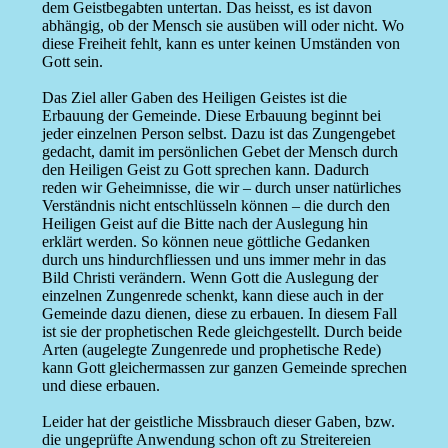
dem Geistbegabten untertan. Das heisst, es ist davon
abhängig, ob der Mensch sie ausüben will oder nicht. Wo
diese Freiheit fehlt, kann es unter keinen Umständen von
Gott sein.
Das Ziel aller Gaben des Heiligen Geistes ist die
Erbauung der Gemeinde. Diese Erbauung beginnt bei
jeder einzelnen Person selbst. Dazu ist das Zungengebet
gedacht, damit im persönlichen Gebet der Mensch durch
den Heiligen Geist zu Gott sprechen kann. Dadurch
reden wir Geheimnisse, die wir – durch unser natürliches
Verständnis nicht entschlüsseln können – die durch den
Heiligen Geist auf die Bitte nach der Auslegung hin
erklärt werden. So können neue göttliche Gedanken
durch uns hindurchfliessen und uns immer mehr in das
Bild Christi verändern. Wenn Gott die Auslegung der
einzelnen Zungenrede schenkt, kann diese auch in der
Gemeinde dazu dienen, diese zu erbauen. In diesem Fall
ist sie der prophetischen Rede gleichgestellt. Durch beide
Arten (augelegte Zungenrede und prophetische Rede)
kann Gott gleichermassen zur ganzen Gemeinde sprechen
und diese erbauen.
Leider hat der geistliche Missbrauch dieser Gaben, bzw.
die ungeprüfte Anwendung schon oft zu Streitereien