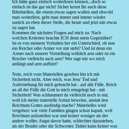
Ich hätte ganz einfach weiterlesen können...doch so
einfach ist das gar nicht! Sicher kennt Ihr auch diese
Bibelstellen, die einem etwas sagen wollen und obwohl
man weiterliest, geht man immer und immer wieder
zurück zu eben dieser Stelle, die heute und jetzt mir etwas
zu sagen hat.
Kommen die nächsten Fragen auf mich zu: Nach
welchen Kriterien beachte ICH denn mein Gegenüber?
Ist es von meinem Verhalten her ein Unterschied, ob nun
ein Reicher oder Armer vor mir steht? Und ist denn ein
Armer nach unserer Vorstellung wirklich arm oder ist ein
Reicher vielleicht auch arm? Wer sagt mir wo reich
anfängt und arm aufhört?
Nein, reich vom Materiellen gesehen bin ich mit
Sicherheit nicht. Aber reich, was Jesu' Tod und
Auferstehung für mich gebracht hat - auf alle Fälle. Reich
an all der Fülle die Gott in mich reingelegt hat - mit
Sicherheit! Was schlummert da vielleicht noch in mir,
weil ich meine materielle Armut beweine, anstatt den
Reichtum Gottes ausfindig mache? Materielles wird
vergehen: wie viele Familien gingen schon kaputt, weil
Reichtum aufzuteilen war und keiner weniger als der
andere wollte; Angst davor hatte, schlechter dazustehen,
als der Bruder oder die Schwester. Dabei kann keiner was