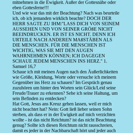
mitnehmen in die Ewigkeit. Außer der Gottesnähe oder
eben Gottesferne!!!
Und wie war das mit der Beachtung? Nach was beurteile
ich, ob ich jemanden wirklich beachte? DOCH DER
HERR SAGTE ZU IHM:''LASS DICH VON SEINEM
AUSSEHEN UND VON SEINER GRÖßE NICHT
BEEINDRUCKEN. ER IST ES NICHT. DENN ICH
URTEILE NACH ANDEREN MAßSTÄBEN ALS
DIE MENSCHEN. FÜR DIE MENSCHEN IST
WICHTIG, WAS SIE MIT DEN AUGEN
WAHRNEHMEN KÖNNEN; ICH DAGEGEN
SCHAUE JEDEM MENSCHEN INS HERZ.'' 1.
Samuel 16,7
Schaue ich mit meinen Augen nach den Äußerlichkeiten
wie Größe, Kleidung, Worte oder versuche ich meinem
Gegenüber ins Herz zu schauen? Im Gespräch genau
zuzuhören um hinter den Worten sein Glück/Leid seine
Freude/Trauer zu erkennen? Sehe ich seine Haltung, um
sein Befinden zu entdecken?
Hat Gott, Jesus ans Kreuz gehen lassen, weil er mich
nicht beachtet hat? Nein: Gott ließ lieber seinen Sohn
sterben, als dass er in der Ewigkeit auf mich verzichten
wollte - ist das nicht Reichtum? ist das nicht Beachtung
genug? Sollte ich diesen Reichtum nicht rausschreien,
damit es jeder in der Nachbarschaft hört und jeder auch