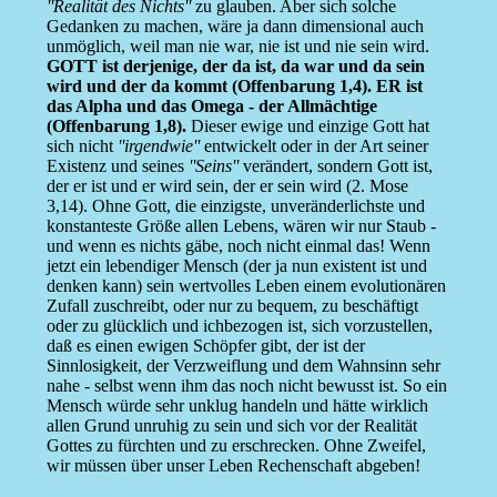
''Realität des Nichts''
zu glauben. Aber sich solche
Gedanken zu machen, wäre ja dann dimensional auch
unmöglich, weil man nie war, nie ist und nie sein wird.
GOTT ist derjenige, der da ist, da war und da sein
wird und der da kommt (Offenbarung 1,4). ER ist
das Alpha und das Omega - der Allmächtige
(Offenbarung 1,8).
Dieser ewige und einzige Gott hat
sich nicht
''irgendwie''
entwickelt oder in der Art seiner
Existenz und seines
''Seins''
verändert, sondern Gott ist,
der er ist und er wird sein, der er sein wird (2. Mose
3,14). Ohne Gott, die einzigste, unveränderlichste und
konstanteste Größe allen Lebens, wären wir nur Staub -
und wenn es nichts gäbe, noch nicht einmal das! Wenn
jetzt ein lebendiger Mensch (der ja nun existent ist und
denken kann) sein wertvolles Leben einem evolutionären
Zufall zuschreibt, oder nur zu bequem, zu beschäftigt
oder zu glücklich und ichbezogen ist, sich vorzustellen,
daß es einen ewigen Schöpfer gibt, der ist der
Sinnlosigkeit, der Verzweiflung und dem Wahnsinn sehr
nahe - selbst wenn ihm das noch nicht bewusst ist. So ein
Mensch würde sehr unklug handeln und hätte wirklich
allen Grund unruhig zu sein und sich vor der Realität
Gottes zu fürchten und zu erschrecken. Ohne Zweifel,
wir müssen über unser Leben Rechenschaft abgeben!