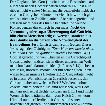
Der Unglaube löst Gott ja nicht in seine Bestandteile auf.
Nicht wir haben Gott erschaffen sondern ER uns! Nun
gibt es nicht wenige Menschen, die bezweifeln nicht, daß
es einen Gott geben könnte oder vielleicht wirklich gibt,
weil sie nicht an Zufälle glauben. Aber sie begreifen und
erfassen nicht, was das für sie bedeutet und welche
Konsequenzen das einfach haben muss!
Nicht die
Vermutung oder sogar Überzeugung daß Gott lebt,
hilft einem Menschen selig zu werden, sondern nur
der Glaube an die persönliche Notwendigkeit des
Evangeliums Jesu Christi, dem Sohn Gottes.
Dieser
Jesus sagte den Gläubigen:
''Euer Herz erschrecke nicht!
Glaubt an Gott und glaubt an mich!''
(Johannes 14,1).
Gott ist gerecht und weil Christen an die Gerechtigkeit
Gottes glauben, müssen sie in dieser ungerechten Welt
manchmal auch darunter leiden (1. Petrus 3,14) - ebenso
wie Jesus, unserem Vorbild, der um seiner guten Taten
willen leiden musste (1. Petrus 2,21). Ungläubigen geht
es in dieser Welt nicht selten äußerlich besser als den
Christen - aber um welchen Preis? Wir dienen ohne
Zweifel einem höheren Ziel und wir leben, weil Gott
nicht an sich selbst dachte, sondern an DICH und mich!
Wenn ich heute träume, dann vom Reich Gottes, vom
Himmel und der Herrlichkeit Gottes und seiner
unvorstellbar großen und wunderbaren Liebe - Zefania