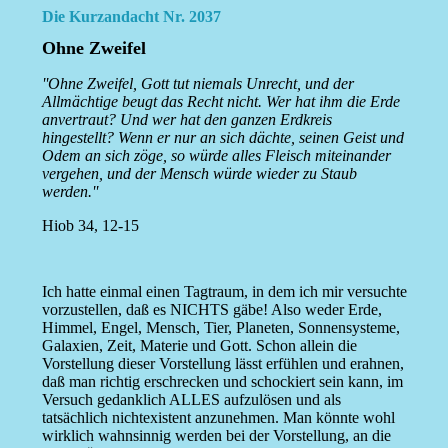
Die Kurzandacht Nr. 2037
Ohne Zweifel
''Ohne Zweifel, Gott tut niemals Unrecht, und der
Allmächtige beugt das Recht nicht. Wer hat ihm die Erde
anvertraut? Und wer hat den ganzen Erdkreis
hingestellt? Wenn er nur an sich dächte, seinen Geist und
Odem an sich zöge, so würde alles Fleisch miteinander
vergehen, und der Mensch würde wieder zu Staub
werden.''
Hiob 34, 12-15
Ich hatte einmal einen Tagtraum, in dem ich mir versuchte
vorzustellen, daß es NICHTS gäbe! Also weder Erde,
Himmel, Engel, Mensch, Tier, Planeten, Sonnensysteme,
Galaxien, Zeit, Materie und Gott. Schon allein die
Vorstellung dieser Vorstellung lässt erfühlen und erahnen,
daß man richtig erschrecken und schockiert sein kann, im
Versuch gedanklich ALLES aufzulösen und als
tatsächlich nichtexistent anzunehmen. Man könnte wohl
wirklich wahnsinnig werden bei der Vorstellung, an die