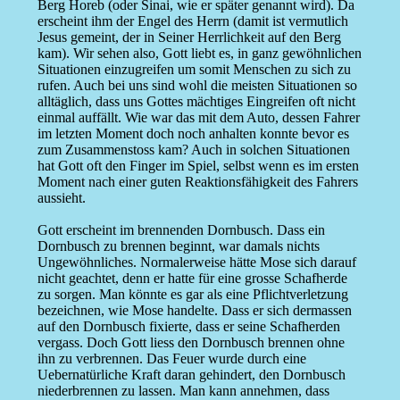
Berg Horeb (oder Sinai, wie er später genannt wird). Da
erscheint ihm der Engel des Herrn (damit ist vermutlich
Jesus gemeint, der in Seiner Herrlichkeit auf den Berg
kam). Wir sehen also, Gott liebt es, in ganz gewöhnlichen
Situationen einzugreifen um somit Menschen zu sich zu
rufen. Auch bei uns sind wohl die meisten Situationen so
alltäglich, dass uns Gottes mächtiges Eingreifen oft nicht
einmal auffällt. Wie war das mit dem Auto, dessen Fahrer
im letzten Moment doch noch anhalten konnte bevor es
zum Zusammenstoss kam? Auch in solchen Situationen
hat Gott oft den Finger im Spiel, selbst wenn es im ersten
Moment nach einer guten Reaktionsfähigkeit des Fahrers
aussieht.
Gott erscheint im brennenden Dornbusch. Dass ein
Dornbusch zu brennen beginnt, war damals nichts
Ungewöhnliches. Normalerweise hätte Mose sich darauf
nicht geachtet, denn er hatte für eine grosse Schafherde
zu sorgen. Man könnte es gar als eine Pflichtverletzung
bezeichnen, wie Mose handelte. Dass er sich dermassen
auf den Dornbusch fixierte, dass er seine Schafherden
vergass. Doch Gott liess den Dornbusch brennen ohne
ihn zu verbrennen. Das Feuer wurde durch eine
Uebernatürliche Kraft daran gehindert, den Dornbusch
niederbrennen zu lassen. Man kann annehmen, dass