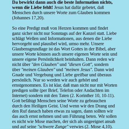
Da bewirkt dann auch die beste Information nichts,
wenn die Liebe fehlt!
Jesus hat dafür gebetet, daß
Menschen durch unsere Worte zum Glauben kommen
(Johannes 17,20).
So eine Predigt muß von Herzen kommen und findet
ganz sicher nicht nur Sonntags auf der Kanzel statt. Liebe
schlägt Wellen und Informationen, aus denen die Liebe
hervorgeht und plausibel wird, umso mehr. Unsere
Glaubensgrundlage ist das Wort Gottes in der Bibel, aber
unsere Worte können auch unsere eigenen Worte sein und
unsere eigene Persönlichkeit beinhalten. Dann reden wir
nicht über
''den Glauben''
und
''diesen Gott''
, sondern
über
''meinen Glauben''
und
''meinen Jesus''
. Dann wird
Gnade und Vergebung und Liebe greifbar und überaus
persönlich. Nur so werden wir auch gehört und
ernstgenommen. Es ist klar, daß man nicht nur mit Worten
predigen sollte (per Brief, Telefon oder Andachten im
Internet) sondern mit den Taten (2. Korinther 10, 10-11).
Gott befähigt Menschen seine Worte zu gebrauchen
durch den Heiligen Geist. Und wenn wir den Drang und
den Ruf danach haben etwas zu sagen, dann sollten wir
das auch ernst nehmen und um Führung beten. Wir sollen
es nicht wie Mose machen, der sich als ungeeignet ansah
und auf seine
''schwere Zunge''
verwies (2. Mose 4,10).