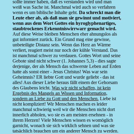
sollte immer haben, daß es verstanden wird und man
weiß was Sache ist. Manchmal wird auch so verfahren
wenn es um biblische Inhalte geht.
Da schreckt man die
Leute eher ab, als daß man sie gewinnt und motiviert,
wenn aus dem Wort Gottes ein hyroglyphenartiges,
staubtrockenes Erkenntniswirrwarr gemacht wird.
Auf diese Weise bleiben Menschen eher ahnungslos als
gut informiert zurück. Ein Grund mag eine gewisse,
unbeteiligte Distanz sein. Wenn das Herz an Wärme
verliert, reagiert meist nur noch der kühle Verstand. Das
ist manchmal schwer zu verdauen. Gottes Wort und seine
Gebote sind nicht schwer (1. Johannes 5,3) - dies sagte
derjenige, der als Mensch das schwerste Leben auf Erden
hatte als sonst einer - Jesus Christus! Was war sein
Geheimnis? ER liebte Gott und wurde geliebt - das ist
alles! Aus dieser Liebe heraus fällt einem der Gehorsam
des Glaubens leicht.
Was wir nicht schaffen, ist kein
Ergebnis des Mangels an Wissen und Information,
sondern an Liebe zu Gott und den Menschen.
Liebe ist
nicht kompliziert! Wir Menschen machen es leider
manchmal schwierig weil wir die Menschen nicht dort
innerlich abholen, wo sie es am meisten ersehnen - in
ihrem Herzen! Viele Menschen wissen es womöglich
garnicht, wonach sie sich wirklich sehnen und was sie
tatsächlich brauchen um ein anderer Mensch zu werden.