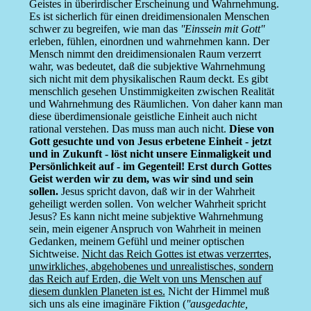
Geistes in überirdischer Erscheinung und Wahrnehmung.
Es ist sicherlich für einen dreidimensionalen Menschen
schwer zu begreifen, wie man das
''Einssein mit Gott''
erleben, fühlen, einordnen und wahrnehmen kann. Der
Mensch nimmt den dreidimensionalen Raum verzerrt
wahr, was bedeutet, daß die subjektive Wahrnehmung
sich nicht mit dem physikalischen Raum deckt. Es gibt
menschlich gesehen Unstimmigkeiten zwischen Realität
und Wahrnehmung des Räumlichen. Von daher kann man
diese überdimensionale geistliche Einheit auch nicht
rational verstehen. Das muss man auch nicht.
Diese von
Gott gesuchte und von Jesus erbetene Einheit - jetzt
und in Zukunft - löst nicht unsere Einmaligkeit und
Persönlichkeit auf - im Gegenteil! Erst durch Gottes
Geist werden wir zu dem, was wir sind und sein
sollen.
Jesus spricht davon, daß wir in der Wahrheit
geheiligt werden sollen. Von welcher Wahrheit spricht
Jesus? Es kann nicht meine subjektive Wahrnehmung
sein, mein eigener Anspruch von Wahrheit in meinen
Gedanken, meinem Gefühl und meiner optischen
Sichtweise.
Nicht das Reich Gottes ist etwas verzerrtes,
unwirkliches, abgehobenes und unrealistisches, sondern
das Reich auf Erden, die Welt von uns Menschen auf
diesem dunklen Planeten ist es.
Nicht der Himmel muß
sich uns als eine imaginäre Fiktion (
''ausgedachte,