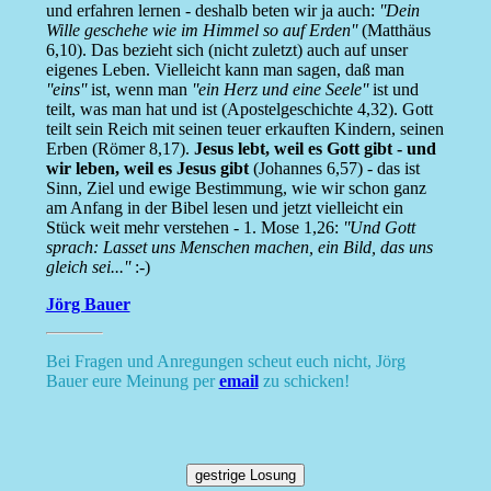
und erfahren lernen - deshalb beten wir ja auch:
''Dein
Wille geschehe wie im Himmel so auf Erden''
(Matthäus
6,10). Das bezieht sich (nicht zuletzt) auch auf unser
eigenes Leben. Vielleicht kann man sagen, daß man
''eins''
ist, wenn man
''ein Herz und eine Seele''
ist und
teilt, was man hat und ist (Apostelgeschichte 4,32). Gott
teilt sein Reich mit seinen teuer erkauften Kindern, seinen
Erben (Römer 8,17).
Jesus lebt, weil es Gott gibt - und
wir leben, weil es Jesus gibt
(Johannes 6,57) - das ist
Sinn, Ziel und ewige Bestimmung, wie wir schon ganz
am Anfang in der Bibel lesen und jetzt vielleicht ein
Stück weit mehr verstehen - 1. Mose 1,26:
''Und Gott
sprach: Lasset uns Menschen machen, ein Bild, das uns
gleich sei...''
:-)
Jörg Bauer
Bei Fragen und Anregungen scheut euch nicht, Jörg
Bauer eure Meinung per
email
zu schicken!
gestrige Losung