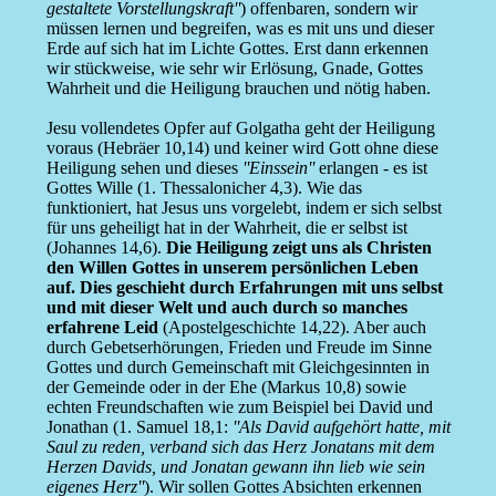
gestaltete Vorstellungskraft''
) offenbaren, sondern wir
müssen lernen und begreifen, was es mit uns und dieser
Erde auf sich hat im Lichte Gottes. Erst dann erkennen
wir stückweise, wie sehr wir Erlösung, Gnade, Gottes
Wahrheit und die Heiligung brauchen und nötig haben.
Jesu vollendetes Opfer auf Golgatha geht der Heiligung
voraus (Hebräer 10,14) und keiner wird Gott ohne diese
Heiligung sehen und dieses
''Einssein''
erlangen - es ist
Gottes Wille (1. Thessalonicher 4,3). Wie das
funktioniert, hat Jesus uns vorgelebt, indem er sich selbst
für uns geheiligt hat in der Wahrheit, die er selbst ist
(Johannes 14,6).
Die Heiligung zeigt uns als Christen
den Willen Gottes in unserem persönlichen Leben
auf. Dies geschieht durch Erfahrungen mit uns selbst
und mit dieser Welt und auch durch so manches
erfahrene Leid
(Apostelgeschichte 14,22). Aber auch
durch Gebetserhörungen, Frieden und Freude im Sinne
Gottes und durch Gemeinschaft mit Gleichgesinnten in
der Gemeinde oder in der Ehe (Markus 10,8) sowie
echten Freundschaften wie zum Beispiel bei David und
Jonathan (1. Samuel 18,1:
''Als David aufgehört hatte, mit
Saul zu reden, verband sich das Herz Jonatans mit dem
Herzen Davids, und Jonatan gewann ihn lieb wie sein
eigenes Herz''
). Wir sollen Gottes Absichten erkennen