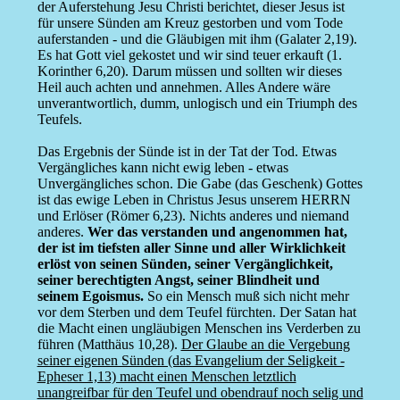
der Auferstehung Jesu Christi berichtet, dieser Jesus ist
für unsere Sünden am Kreuz gestorben und vom Tode
auferstanden - und die Gläubigen mit ihm (Galater 2,19).
Es hat Gott viel gekostet und wir sind teuer erkauft (1.
Korinther 6,20). Darum müssen und sollten wir dieses
Heil auch achten und annehmen. Alles Andere wäre
unverantwortlich, dumm, unlogisch und ein Triumph des
Teufels.
Das Ergebnis der Sünde ist in der Tat der Tod. Etwas
Vergängliches kann nicht ewig leben - etwas
Unvergängliches schon. Die Gabe (das Geschenk) Gottes
ist das ewige Leben in Christus Jesus unserem HERRN
und Erlöser (Römer 6,23). Nichts anderes und niemand
anderes.
Wer das verstanden und angenommen hat,
der ist im tiefsten aller Sinne und aller Wirklichkeit
erlöst von seinen Sünden, seiner Vergänglichkeit,
seiner berechtigten Angst, seiner Blindheit und
seinem Egoismus.
So ein Mensch muß sich nicht mehr
vor dem Sterben und dem Teufel fürchten. Der Satan hat
die Macht einen ungläubigen Menschen ins Verderben zu
führen (Matthäus 10,28).
Der Glaube an die Vergebung
seiner eigenen Sünden (das Evangelium der Seligkeit -
Epheser 1,13) macht einen Menschen letztlich
unangreifbar für den Teufel und obendrauf noch selig und