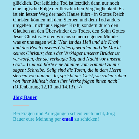
glücklich.
Der leibliche Tod ist letztlich dann nur noch
eine logische Folge der fleischlichen Vergänglichkeit. Es
ist ein letzter Weg der nach Hause führt - in Gottes Reich.
Christen können mit dem Sterben und dem Tod anders
umgehen - nicht aus eigener Kraft, sondern durch den
Glauben an den Überwinder des Todes, den Sohn Gottes
Jesus Christus. Hören wir aus seinem eigenen Munde
was er uns sagen will:
''Nun ist das Heil und die Kraft
und das Reich unseres Gottes geworden und die Macht
seines Christus; denn der Verkläger unserer Brüder ist
verworfen, der sie verklagte Tag und Nacht vor unserm
Gott... Und ich hörte eine Stimme vom Himmel zu mir
sagen: Schreibe: Selig sind die Toten, die in dem Herrn
sterben von nun an. Ja, spricht der Geist, sie sollen ruhen
von ihrer Mühsal; denn ihre Werke folgen ihnen nach''
(Offenbarung 12,10 und 14,13). :-)
Jörg Bauer
Bei Fragen und Anregungen scheut euch nicht, Jörg
Bauer eure Meinung per
email
zu schicken!