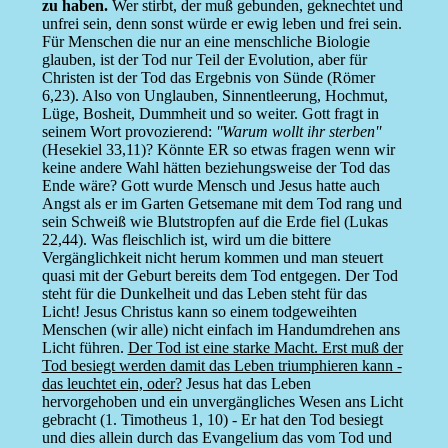
zu haben.
Wer stirbt, der muß gebunden, geknechtet und
unfrei sein, denn sonst würde er ewig leben und frei sein.
Für Menschen die nur an eine menschliche Biologie
glauben, ist der Tod nur Teil der Evolution, aber für
Christen ist der Tod das Ergebnis von Sünde (Römer
6,23). Also von Unglauben, Sinnentleerung, Hochmut,
Lüge, Bosheit, Dummheit und so weiter. Gott fragt in
seinem Wort provozierend:
''Warum wollt ihr sterben''
(Hesekiel 33,11)? Könnte ER so etwas fragen wenn wir
keine andere Wahl hätten beziehungsweise der Tod das
Ende wäre? Gott wurde Mensch und Jesus hatte auch
Angst als er im Garten Getsemane mit dem Tod rang und
sein Schweiß wie Blutstropfen auf die Erde fiel (Lukas
22,44). Was fleischlich ist, wird um die bittere
Vergänglichkeit nicht herum kommen und man steuert
quasi mit der Geburt bereits dem Tod entgegen. Der Tod
steht für die Dunkelheit und das Leben steht für das
Licht! Jesus Christus kann so einem todgeweihten
Menschen (wir alle) nicht einfach im Handumdrehen ans
Licht führen.
Der Tod ist eine starke Macht. Erst muß der
Tod besiegt werden damit das Leben triumphieren kann -
das leuchtet ein, oder?
Jesus hat das Leben
hervorgehoben und ein unvergängliches Wesen ans Licht
gebracht (1. Timotheus 1, 10) - Er hat den Tod besiegt
und dies allein durch das Evangelium das vom Tod und