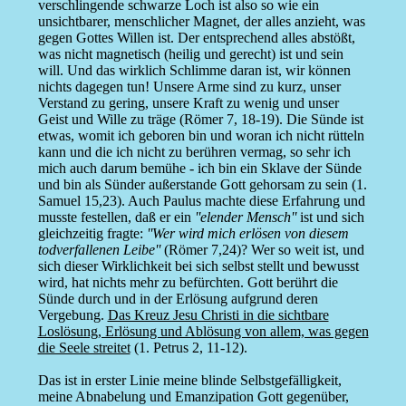
verschlingende schwarze Loch ist also so wie ein
unsichtbarer, menschlicher Magnet, der alles anzieht, was
gegen Gottes Willen ist. Der entsprechend alles abstößt,
was nicht magnetisch (heilig und gerecht) ist und sein
will. Und das wirklich Schlimme daran ist, wir können
nichts dagegen tun! Unsere Arme sind zu kurz, unser
Verstand zu gering, unsere Kraft zu wenig und unser
Geist und Wille zu träge (Römer 7, 18-19). Die Sünde ist
etwas, womit ich geboren bin und woran ich nicht rütteln
kann und die ich nicht zu berühren vermag, so sehr ich
mich auch darum bemühe - ich bin ein Sklave der Sünde
und bin als Sünder außerstande Gott gehorsam zu sein (1.
Samuel 15,23). Auch Paulus machte diese Erfahrung und
musste festellen, daß er ein
''elender Mensch''
ist und sich
gleichzeitig fragte:
''Wer wird mich erlösen von diesem
todverfallenen Leibe''
(Römer 7,24)? Wer so weit ist, und
sich dieser Wirklichkeit bei sich selbst stellt und bewusst
wird, hat nichts mehr zu befürchten. Gott berührt die
Sünde durch und in der Erlösung aufgrund deren
Vergebung.
Das Kreuz Jesu Christi in die sichtbare
Loslösung, Erlösung und Ablösung von allem, was gegen
die Seele streitet
(1. Petrus 2, 11-12).
Das ist in erster Linie meine blinde Selbstgefälligkeit,
meine Abnabelung und Emanzipation Gott gegenüber,