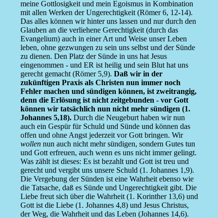
meine Gottlosigkeit und mein Egoismus in Kombination
mit allen Werken der Ungerechtigkeit (Römer 6, 12-14).
Das alles können wir hinter uns lassen und nur durch den
Glauben an die verliehene Gerechtigkeit (durch das
Evangelium) auch in einer Art und Weise unser Leben
leben, ohne gezwungen zu sein uns selbst und der Sünde
zu dienen. Den Platz der Sünde in uns hat Jesus
eingenommen - und ER ist heilig und sein Blut hat uns
gerecht gemacht (Römer 5,9).
Daß wir in der
zukünftigen Praxis als Christen nun immer noch
Fehler machen und sündigen können, ist zweitrangig,
denn die Erlösung ist nicht zeitgebunden - vor Gott
können wir tatsächlich nun nicht mehr sündigen (1.
Johannes 5,18).
Durch die Neugeburt haben wir nun
auch ein Gespür für Schuld und Sünde und können das
offen und ohne Angst jederzeit vor Gott bringen. Wir
wollen
nun auch nicht mehr sündigen, sondern Gutes tun
und Gott erfreuen, auch wenn es uns nicht immer gelingt.
Was zählt ist dieses: Es ist bezahlt und Gott ist treu und
gerecht und vergibt uns unsere Schuld (1. Johannes 1,9).
Die Vergebung der Sünden ist eine Wahrheit ebenso wie
die Tatsache, daß es Sünde und Ungerechtigkeit gibt. Die
Liebe freut sich über die Wahrheit (1. Korinther 13,6) und
Gott ist die Liebe (1. Johannes 4,8) und Jesus Christus,
der Weg, die Wahrheit und das Leben (Johannes 14,6).