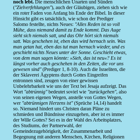
noch lebt.
Die menschlichen Unarten und Sünden
(
''Zielverfehlungen''
), auch der Gläubigen, ziehen sich wie
ein roter Faden von Anfang bis Ende der Bibel. In dieser
Hinsicht gibt es tatsächlich, wie schon der Prediger
Salomo festellte, nichts Neues:
''Alles Reden ist so voll
Mühe, dass niemand damit zu Ende kommt. Das Auge
sieht sich niemals satt, und das Ohr hört sich niemals
satt. Was geschehen ist, eben das wird hernach sein. Was
man getan hat, eben das tut man hernach wieder, und es
geschieht nichts Neues unter der Sonne. Geschieht etwas,
von dem man sagen könnte: »Sieh, das ist neu«? Es ist
längst vorher auch geschehen in den Zeiten, die vor uns
gewesen sind''
(Prediger 1, 8-10). Auch die Israeliten, die
der Sklaverei Ägyptens durch Gottes Eingreifen
entronnen sind, zeugen von einer gewissen
Unbelehrbarkeit wie uns der Text bei Jesaja aufzeigt. Das
Wort
''abtrünnig''
bedeutet soviel wie
''zurückgehen''
, also
von seinen eigenen Wegen, anstelle von Gottes Wegen,
wer
''abtrünnigen Herzens ist''
(Sprüche 14,14) handelt
so. Niemand hindert uns Christen daran Pläne zu
schmieden und Bündnisse einzugehen, aber ist es immer
der Wille Gottes? Sei es in der Wahl des Arbeitsplatzes,
des Studiums, der Partnerwahl, der
Gemeindezugehörigkeit, der Zusammenarbeit und
Begegnung mit anderen Menschen, Kirchen, Religionen