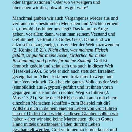
oder Organisationen? Oder wo verweigern und
übersehen wir dies, obwohl es gut wäre?
Manchmal graben wir auch Vergangenes wieder aus und
vertrauen uns bestimmten Menschen und Mächten erneut
an, obwohl das hinter uns liegt? Das kann ins Auge
gehen, vor allem dann, wenn man seinem Verstand und
Gefühl mehr vertraut als Gottes Geist. Dann sind wir
allzu sehr dazu geneigt, uns wieder der Welt zuzuwenden
(2. Könige 18,21).
Nicht alles, was meinem Fleisch
gefällt, ist gut für meine Seele, förderlich für meine
Bestimmung und positiv für meine Zukunft
. Gott ist
dennoch gnädig und zeigt sich uns auch in dieser Welt
(Hesekiel 29,6). So wie er sich auch stets den Israeliten
gezeigt hat im Alten Testament trotz ihrer Irrwege und
ihrer Verstocktheit. Gott hat ein ganzes Volk aus der Welt
(sinnbildlich aus Ägypten) geführt und ist ihnen voran
gegangen um sie auf dem rechten Weg zu führen (2.
Mose 13,21). Sollte der HERR das nicht auch mit einem
einzelnen Menschen schaffen - zum Beispiel mit dir?
Willst du dich in deinem eigenen Leben von Gott führen
lassen? Du bist Gott wichtig - diesen Glauben sollten wir
haben - aber wir sind keine Marionetten, die an Gottes
Hand mittels unsichtbarer Fäden durch's Leben
geschaukelt werden.
Gott vertrauen zu lernen kostet und