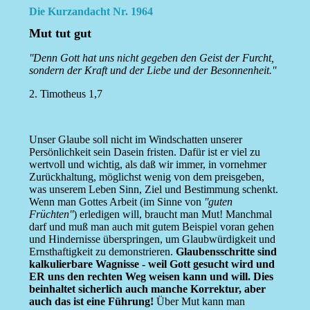
Die Kurzandacht Nr. 1964
Mut tut gut
''Denn Gott hat uns nicht gegeben den Geist der Furcht,
sondern der Kraft und der Liebe und der Besonnenheit.''
2. Timotheus 1,7
Unser Glaube soll nicht im Windschatten unserer
Persönlichkeit sein Dasein fristen. Dafür ist er viel zu
wertvoll und wichtig, als daß wir immer, in vornehmer
Zurückhaltung, möglichst wenig von dem preisgeben,
was unserem Leben Sinn, Ziel und Bestimmung schenkt.
Wenn man Gottes Arbeit (im Sinne von
''guten
Früchten''
) erledigen will, braucht man Mut! Manchmal
darf und muß man auch mit gutem Beispiel voran gehen
und Hindernisse überspringen, um Glaubwürdigkeit und
Ernsthaftigkeit zu demonstrieren.
Glaubensschritte sind
kalkulierbare Wagnisse - weil Gott gesucht wird und
ER uns den rechten Weg weisen kann und will. Dies
beinhaltet sicherlich auch manche Korrektur, aber
auch das ist eine Führung!
Über Mut kann man