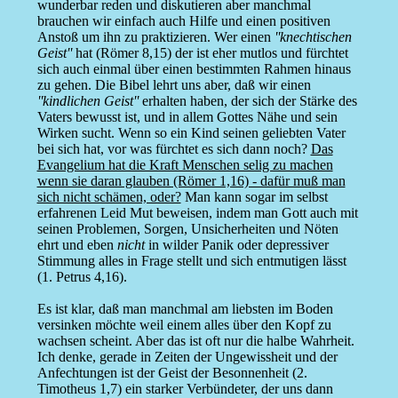
wunderbar reden und diskutieren aber manchmal
brauchen wir einfach auch Hilfe und einen positiven
Anstoß um ihn zu praktizieren. Wer einen
''knechtischen
Geist''
hat (Römer 8,15) der ist eher mutlos und fürchtet
sich auch einmal über einen bestimmten Rahmen hinaus
zu gehen. Die Bibel lehrt uns aber, daß wir einen
''kindlichen Geist''
erhalten haben, der sich der Stärke des
Vaters bewusst ist, und in allem Gottes Nähe und sein
Wirken sucht. Wenn so ein Kind seinen geliebten Vater
bei sich hat, vor was fürchtet es sich dann noch?
Das
Evangelium hat die Kraft Menschen selig zu machen
wenn sie daran glauben (Römer 1,16) - dafür muß man
sich nicht schämen, oder?
Man kann sogar im selbst
erfahrenen Leid Mut beweisen, indem man Gott auch mit
seinen Problemen, Sorgen, Unsicherheiten und Nöten
ehrt und eben
nicht
in wilder Panik oder depressiver
Stimmung alles in Frage stellt und sich entmutigen lässt
(1. Petrus 4,16).
Es ist klar, daß man manchmal am liebsten im Boden
versinken möchte weil einem alles über den Kopf zu
wachsen scheint. Aber das ist oft nur die halbe Wahrheit.
Ich denke, gerade in Zeiten der Ungewissheit und der
Anfechtungen ist der Geist der Besonnenheit (2.
Timotheus 1,7) ein starker Verbündeter, der uns dann