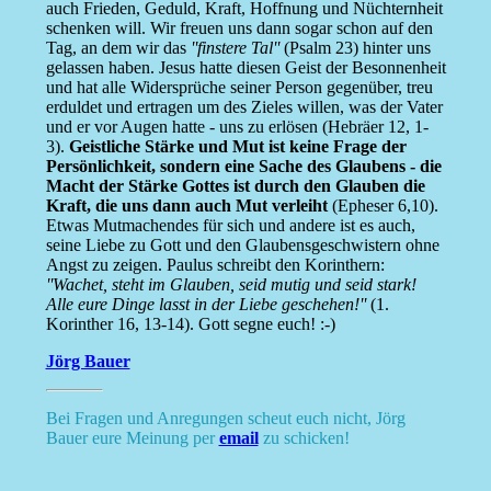
auch Frieden, Geduld, Kraft, Hoffnung und Nüchternheit
schenken will. Wir freuen uns dann sogar schon auf den
Tag, an dem wir das
''finstere Tal''
(Psalm 23) hinter uns
gelassen haben. Jesus hatte diesen Geist der Besonnenheit
und hat alle Widersprüche seiner Person gegenüber, treu
erduldet und ertragen um des Zieles willen, was der Vater
und er vor Augen hatte - uns zu erlösen (Hebräer 12, 1-
3).
Geistliche Stärke und Mut ist keine Frage der
Persönlichkeit, sondern eine Sache des Glaubens - die
Macht der Stärke Gottes ist durch den Glauben die
Kraft, die uns dann auch Mut verleiht
(Epheser 6,10).
Etwas Mutmachendes für sich und andere ist es auch,
seine Liebe zu Gott und den Glaubensgeschwistern ohne
Angst zu zeigen. Paulus schreibt den Korinthern:
''Wachet, steht im Glauben, seid mutig und seid stark!
Alle eure Dinge lasst in der Liebe geschehen!''
(1.
Korinther 16, 13-14). Gott segne euch! :-)
Jörg Bauer
Bei Fragen und Anregungen scheut euch nicht, Jörg
Bauer eure Meinung per
email
zu schicken!