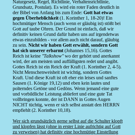
Naturgesetz, Regel, Richtlinie, Verhaltensrichtlinie,
Grundsatz, Postulat). Es wird ein roter Faden deutlich in
der Bibel von Anfang bis zum Ende:
Gott hat etwas
gegen Überheblichkeit
(1. Korinther 1, 18-20)! Ein
hochmütiger Mensch (auch wenn er gläubig ist) stößt bei
Gott auf taube Ohren. Der Grund ist einfach, daß wir
definitiv keinen Grund dafür haben uns auf irgendetwas
etwas einzubilden - vor allem auch nicht darauf, gläubig
zu sein.
Nicht wir haben Gott erwählt, sondern Gott
hat sich unserer erbarmt
(Johannes 15,16). Gottes
Reich ist keine
''Talkshow''
wo der gehört und anerkannt
wird, der am meisten und auffälligsten redet und angibt.
Gottes Reich ist ein Reich der Kraft (1. Korinther 2, 4-5).
Nicht Menschenweisheit ist wichtig, sondern Gottes
Kraft. Und diese Kraft ist oft eher ein leises und sanftes
Sausen (1. Könige 19,12) und eben kein lautes und
polterndes Getöne und Gedöns. Wenn jemand eine gute
und vorbildliche Leistung abliefert und eine gute Tat
vollbringen konnte, der ist DANN in Gottes Augen
NICHT tüchtig, wenn er sich selbst anstatt den HERRN
empfiehlt (2. Korinther 10,18).
Wer sich grundsätzlich gerne selbst auf die Schulter klopft
und klopfen lässt (ohne in erster Linie aufrichtig auf Gott
zu verweisen) hat definitiv eine hochmütige Einstellung