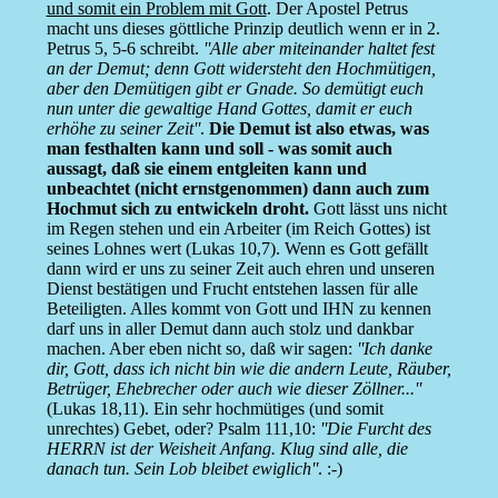
und somit ein Problem mit Gott
. Der Apostel Petrus
macht uns dieses göttliche Prinzip deutlich wenn er in 2.
Petrus 5, 5-6 schreibt.
''Alle aber miteinander haltet fest
an der Demut; denn Gott widersteht den Hochmütigen,
aber den Demütigen gibt er Gnade. So demütigt euch
nun unter die gewaltige Hand Gottes, damit er euch
erhöhe zu seiner Zeit''
.
Die Demut ist also etwas, was
man festhalten kann und soll - was somit auch
aussagt, daß sie einem entgleiten kann und
unbeachtet (nicht ernstgenommen) dann auch zum
Hochmut sich zu entwickeln droht.
Gott lässt uns nicht
im Regen stehen und ein Arbeiter (im Reich Gottes) ist
seines Lohnes wert (Lukas 10,7). Wenn es Gott gefällt
dann wird er uns zu seiner Zeit auch ehren und unseren
Dienst bestätigen und Frucht entstehen lassen für alle
Beteiligten. Alles kommt von Gott und IHN zu kennen
darf uns in aller Demut dann auch stolz und dankbar
machen. Aber eben nicht so, daß wir sagen:
''Ich danke
dir, Gott, dass ich nicht bin wie die andern Leute, Räuber,
Betrüger, Ehebrecher oder auch wie dieser Zöllner...''
(Lukas 18,11). Ein sehr hochmütiges (und somit
unrechtes) Gebet, oder? Psalm 111,10:
''Die Furcht des
HERRN ist der Weisheit Anfang. Klug sind alle, die
danach tun. Sein Lob bleibet ewiglich''
. :-)