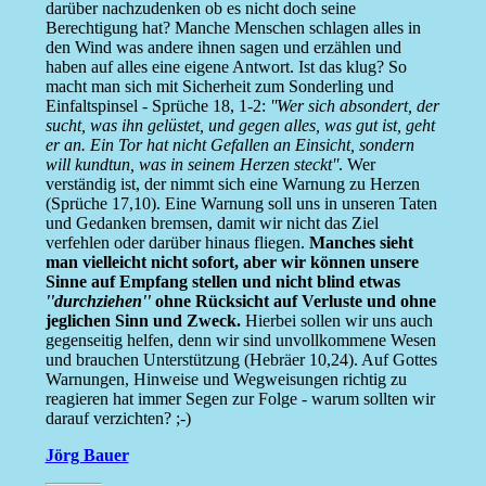
darüber nachzudenken ob es nicht doch seine
Berechtigung hat? Manche Menschen schlagen alles in
den Wind was andere ihnen sagen und erzählen und
haben auf alles eine eigene Antwort. Ist das klug? So
macht man sich mit Sicherheit zum Sonderling und
Einfaltspinsel - Sprüche 18, 1-2:
''Wer sich absondert, der
sucht, was ihn gelüstet, und gegen alles, was gut ist, geht
er an. Ein Tor hat nicht Gefallen an Einsicht, sondern
will kundtun, was in seinem Herzen steckt''
. Wer
verständig ist, der nimmt sich eine Warnung zu Herzen
(Sprüche 17,10). Eine Warnung soll uns in unseren Taten
und Gedanken bremsen, damit wir nicht das Ziel
verfehlen oder darüber hinaus fliegen.
Manches sieht
man vielleicht nicht sofort, aber wir können unsere
Sinne auf Empfang stellen und nicht blind etwas
''durchziehen''
ohne Rücksicht auf Verluste und ohne
jeglichen Sinn und Zweck.
Hierbei sollen wir uns auch
gegenseitig helfen, denn wir sind unvollkommene Wesen
und brauchen Unterstützung (Hebräer 10,24). Auf Gottes
Warnungen, Hinweise und Wegweisungen richtig zu
reagieren hat immer Segen zur Folge - warum sollten wir
darauf verzichten? ;-)
Jörg Bauer