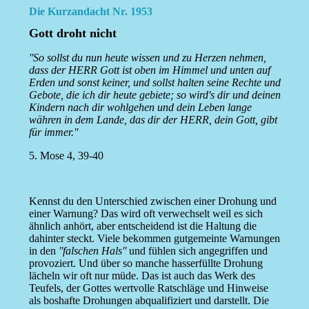
Die Kurzandacht Nr. 1953
Gott droht nicht
''So sollst du nun heute wissen und zu Herzen nehmen,
dass der HERR Gott ist oben im Himmel und unten auf
Erden und sonst keiner, und sollst halten seine Rechte und
Gebote, die ich dir heute gebiete; so wird's dir und deinen
Kindern nach dir wohlgehen und dein Leben lange
währen in dem Lande, das dir der HERR, dein Gott, gibt
für immer.''
5. Mose 4, 39-40
Kennst du den Unterschied zwischen einer Drohung und
einer Warnung? Das wird oft verwechselt weil es sich
ähnlich anhört, aber entscheidend ist die Haltung die
dahinter steckt. Viele bekommen gutgemeinte Warnungen
in den
''falschen Hals''
und fühlen sich angegriffen und
provoziert. Und über so manche hasserfüllte Drohung
lächeln wir oft nur müde. Das ist auch das Werk des
Teufels, der Gottes wertvolle Ratschläge und Hinweise
als boshafte Drohungen abqualifiziert und darstellt. Die