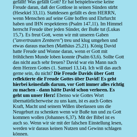
gefällt! Was gefällt Gott? Er hat beispielsweise keine
Freude daran, daß der Gottlose in seinen Sünden stirbt
(Hesekiel 33,11). Stattdessen gefällt es dem HERRN,
wenn Menschen auf seine Güte hoffen und Ehrfurcht
haben und IHN respektieren (Psalm 147,11). Im Himmel
herrscht Freude über jeden Sünder, der Buße tut (Lukas
15,7). Es freut Gott, wenn wir mit unseren Gaben
(
''anvertrauten Zentnern''
) treu und klug umgehen und
etwas daraus machen (Matthäus 25,21). König David
hatte Freude und Wonne daran, wenn er Gott mit
fröhlichem Munde loben konnte (Psalm 63,6). Sollte Gott
das nicht auch sehr freuen? David war ein Mann nach
dem Herzen Gottes (1. Samuel 13,14). Ich will das auch
gerne sein, du nicht?
Die Freude Davids über Gott
reflektierte die Freude Gottes über David! Es geht
hierbei keinesfalls darum, vor Gott immer alles richtig
zu machen - dann hätte David schon verloren. Es
geht um unser Herz!
Ebenso wie Gottes Wort
übernatürlicherweise zu uns kam, ist es auch Gottes
Kraft, Macht und seinem Willen überlassen uns die
Neugeburt zu schenken wenn wir Buße tun und zu Gott
kommen wollen (Johannes 6,37). Mit der Bibel ist es
auch so. Wenn wir sie mit der falschen Einstellung lesen,
werden wir daraus keinen Nutzen und Gewinn schlagen
können.