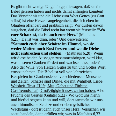
Es gibt nicht wenige Ungläubige, die sagen, daß sie die
Bibel gelesen haben und nichts damit anfangen konnten!
Das Verständnis und die Liebe zum Wort Gottes (zu Gott
selbst) ist eine Herzensangelegenheit, die sich eben im
Glauben offenbart und praktisch zeigt. Wir dürfen davon
ausgehen, daß die Bibel recht hat wenn sie feststellt:
''Wo
euer Schatz ist, da ist auch euer Herz''
(Matthäus
6,21). Da ist was dran, oder? Und desweiteren:
''Sammelt euch aber Schätze im Himmel, wo sie
weder Motten noch Rost fressen und wo die Diebe
nicht einbrechen und stehlen.''
(Matthäus 6,20). Wenn
wir diese beiden Aussagen zusammenbringen, wird klar,
was unseren Glauben fördert und wachsen lässt, oder?
Also der Wille, von Herzen Gutes zu tun und Gottes Wort
ernstzunehmen. Die Bibel ist voll von lehrreichen
Beispielen im Glaubensleben verschiedenster Menschen
und Zeiten.
Schätze sind Dinge, die mit Wahrheit, Liebe,
Weisheit, Trost, Hilfe, Mut, Gebet und Fürbitte,
Gastfreundschaft, Großzügigkeit usw. zu tun haben.
Also
Früchte des Geistes (Galater 5,22). Wo Gott uns hierin
und hierbei segnen kann und will, dort sammeln wir uns
auch himmlische Schätze und erleben geistliches
Wachstum - dort ist dann auch unser Herz! Versuchen wir
so zu handeln, dann erfüllen wir, was in Matthäus 6,33