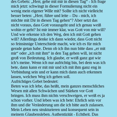
des Gebets: „Herr, gehe mit mir in diesen Tag“ - Ich frage
mich jetzt: schwingt in dieser Formulierung nicht ein
wenig mein eigener Wille mit? Sollte ich nicht vielleicht
besser beten: „Herr, führe und leite – Du - mich, ich
möchte mit Dir in diesen Tag gehen“? Aber setzt das
nicht voraus, dass Gott vorausgeht und ich genau weiß
wohin er geht? Ist mir immer klar, was Gott von mir will?
Und wie erkenne ich den Weg, den ich mit Gott gehen
will? Allerdings denke ich dann wieder, dass Gott nicht
so feinsinnige Unterschiede macht, wie ich es für mich
gerade getan habe. Denn ob ich ihn nun bitte dass „er mit
mir“ oder „ich mit ihm“ in den Tag gehen will, ist nicht
groß von Bedeutung. Ich glaube, er weiß ganz gut wie
ich’s meine. Wenn ich nur aufrichtig bin, bei dem was ich
bete, dann kann er mit mir und ich mit ihm ganz eng in
Verbindung sein und er kann mich dann auch erkennen
lassen, welchen Weg ich gehen soll.
Aufrichtiges Gebet bedeutet:
Beten was ich lebe, das heißt, mein ganzes menschliches
Wesen mit allen Schwächen und Stärken vor Gott
bringen. Ich muss ihm nichts verschweigen, er weiß es ja
schon vorher. Und leben was ich bete: Ehrlich sein vor
ihm und die Veränderung um die ich bitte auch zulassen.
Mein Leben neu strukturieren und konsequent sein in
meinem Glaubensleben. Authentizität - Echtheit. Das