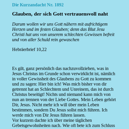
Die Kurzandacht Nr. 1892
Glauben, der sich Gott vertrauensvoll naht
Darum wollen wir uns Gott nähern mit aufrichtigem
Herzen und im festen Glauben; denn das Blut Jesu
Christi hat uns von unserem schlechten Gewissen befreit
und von aller Schuld rein gewaschen
Hebräerbrief 10,22
Es gilt, ganz persönlich das nachzuvollziehen, was in
Jesus Christus im Grunde schon verwirklicht ist, nämlich
in voller Gewissheit des Glaubens zu Gott zu kommen
und zu sagen: Hier bin ich! Was mich bisher von dir
getrennt hat an Schlechtem und Unreinem, das ist durch
Christus beseitigt! Nichts und niemand kann mich von
nun an trennen von der Liebe Gottes. Mein Leben gehört
Dir, Jesus. Nicht mehr ich will über mein Leben
bestimmen, sondern Du Jesus sollst mich führen. Ich
werde mich von Dir Jesus führen lassen.
Vor kurzem dachte ich über meine täglichen
Gebetsgewohnheiten nach. Wie oft bete ich zum Schluss