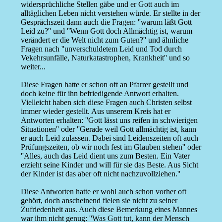
widersprüchliche Stellen gäbe und er Gott auch im
alltäglichen Leben nicht verstehen würde. Er stellte in der
Gesprächszeit dann auch die Fragen: ''warum läßt Gott
Leid zu?'' und ''Wenn Gott doch Allmächtig ist, warum
verändert er die Welt nicht zum Guten?'' und ähnliche
Fragen nach ''unverschuldetem Leid und Tod durch
Vekehrsunfälle, Naturkatastrophen, Krankheit'' und so
weiter...
Diese Fragen hatte er schon oft an Pfarrer gestellt und
doch keine für ihn befriedigende Antwort erhalten.
Vielleicht haben sich diese Fragen auch Christen selbst
immer wieder gestellt. Aus unserem Kreis hat er
Antworten erhalten: ''Gott lässt uns reifen in schwierigen
Situationen'' oder ''Gerade weil Gott allmächtig ist, kann
er auch Leid zulassen. Dabei sind Leidenszeiten oft auch
Prüfungszeiten, ob wir noch fest im Glauben stehen'' oder
''Alles, auch das Leid dient uns zum Besten. Ein Vater
erzieht seine Kinder und will für sie das Beste. Aus Sicht
der Kinder ist das aber oft nicht nachzuvollziehen.''
Diese Antworten hatte er wohl auch schon vorher oft
gehört, doch anscheinend fielen sie nicht zu seiner
Zufriedenheit aus. Auch diese Bemerkung eines Mannes
war ihm nicht genug: ''Was Gott tut, kann der Mensch