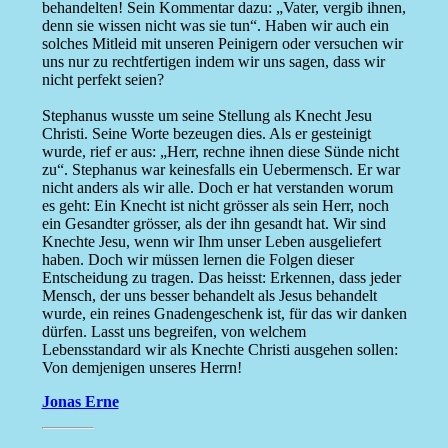
behandelten! Sein Kommentar dazu: „Vater, vergib ihnen,
denn sie wissen nicht was sie tun“. Haben wir auch ein
solches Mitleid mit unseren Peinigern oder versuchen wir
uns nur zu rechtfertigen indem wir uns sagen, dass wir
nicht perfekt seien?
Stephanus wusste um seine Stellung als Knecht Jesu
Christi. Seine Worte bezeugen dies. Als er gesteinigt
wurde, rief er aus: „Herr, rechne ihnen diese Sünde nicht
zu“. Stephanus war keinesfalls ein Uebermensch. Er war
nicht anders als wir alle. Doch er hat verstanden worum
es geht: Ein Knecht ist nicht grösser als sein Herr, noch
ein Gesandter grösser, als der ihn gesandt hat. Wir sind
Knechte Jesu, wenn wir Ihm unser Leben ausgeliefert
haben. Doch wir müssen lernen die Folgen dieser
Entscheidung zu tragen. Das heisst: Erkennen, dass jeder
Mensch, der uns besser behandelt als Jesus behandelt
wurde, ein reines Gnadengeschenk ist, für das wir danken
dürfen. Lasst uns begreifen, von welchem
Lebensstandard wir als Knechte Christi ausgehen sollen:
Von demjenigen unseres Herrn!
Jonas Erne