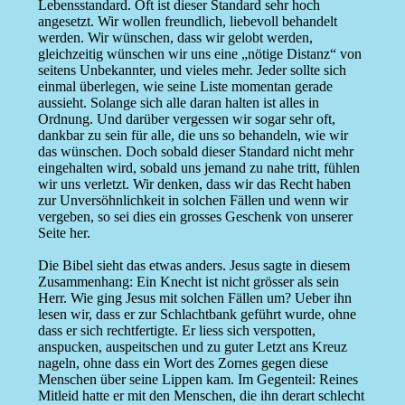
Lebensstandard. Oft ist dieser Standard sehr hoch
angesetzt. Wir wollen freundlich, liebevoll behandelt
werden. Wir wünschen, dass wir gelobt werden,
gleichzeitig wünschen wir uns eine „nötige Distanz“ von
seitens Unbekannter, und vieles mehr. Jeder sollte sich
einmal überlegen, wie seine Liste momentan gerade
aussieht. Solange sich alle daran halten ist alles in
Ordnung. Und darüber vergessen wir sogar sehr oft,
dankbar zu sein für alle, die uns so behandeln, wie wir
das wünschen. Doch sobald dieser Standard nicht mehr
eingehalten wird, sobald uns jemand zu nahe tritt, fühlen
wir uns verletzt. Wir denken, dass wir das Recht haben
zur Unversöhnlichkeit in solchen Fällen und wenn wir
vergeben, so sei dies ein grosses Geschenk von unserer
Seite her.
Die Bibel sieht das etwas anders. Jesus sagte in diesem
Zusammenhang: Ein Knecht ist nicht grösser als sein
Herr. Wie ging Jesus mit solchen Fällen um? Ueber ihn
lesen wir, dass er zur Schlachtbank geführt wurde, ohne
dass er sich rechtfertigte. Er liess sich verspotten,
anspucken, auspeitschen und zu guter Letzt ans Kreuz
nageln, ohne dass ein Wort des Zornes gegen diese
Menschen über seine Lippen kam. Im Gegenteil: Reines
Mitleid hatte er mit den Menschen, die ihn derart schlecht