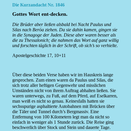
Die Kurzandacht Nr. 1846
Gottes Wort ent-decken.
Die Brüder aber ließen alsbald bei Nacht Paulus und
Silas nach Beröa ziehen. Da sie dahin kamen, gingen sie
in die Synagoge der Juden. Diese aber waren besser als
die zu Thessalonich; die nahmen das Wort auf ganz willig
und forschten täglich in der Schrift, ob sich’s so verhielte.
Apostelgeschichte 17, 10+11
Über diese beiden Verse haben wir im Hauskreis lange
gesprochen. Zum einen waren da Paulus und Silas, die
sich trotz aller heftigen Gegenwehr und misslichen
Umständen nicht von ihrem Auftrag abhalten ließen. Sie
waren unterwegs, zu Fuß, auf dem Pferd, auf Eselkarren,
man weiß es nicht so genau. Keinesfalls hatten sie
sechsspurige asphaltierte Autobahnen mit Brücken über
die Täler und Tunnel durch’s Bergmassiv. Eine
Entfernung von 100 Kilometern legt man da nicht so
einfach in weniger als 1 Stunde zurück. Die Reise ging
beschwerlich über Stock und Stein und dauerte Tage.