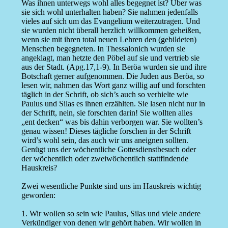
Was ihnen unterwegs wohl alles begegnet ist? Über was
sie sich wohl unterhalten haben? Sie nahmen jedenfalls
vieles auf sich um das Evangelium weiterzutragen. Und
sie wurden nicht überall herzlich willkommen geheißen,
wenn sie mit ihren total neuen Lehren den (gebildeten)
Menschen begegneten. In Thessalonich wurden sie
angeklagt, man hetzte den Pöbel auf sie und vertrieb sie
aus der Stadt. (Apg.17,1-9). In Beröa wurden sie und ihre
Botschaft gerner aufgenommen. Die Juden aus Beröa, so
lesen wir, nahmen das Wort ganz willig auf und forschten
täglich in der Schrift, ob sich’s auch so verhielte wie
Paulus und Silas es ihnen erzählten. Sie lasen nicht nur in
der Schrift, nein, sie forschten darin! Sie wollten alles
„ent decken“ was bis dahin verborgen war. Sie wollten’s
genau wissen! Dieses tägliche forschen in der Schrift
wird’s wohl sein, das auch wir uns aneignen sollten.
Genügt uns der wöchentliche Gottesdienstbesuch oder
der wöchentlich oder zweiwöchentlich stattfindende
Hauskreis?
Zwei wesentliche Punkte sind uns im Hauskreis wichtig
geworden:
1. Wir wollen so sein wie Paulus, Silas und viele andere
Verkündiger von denen wir gehört haben. Wir wollen in