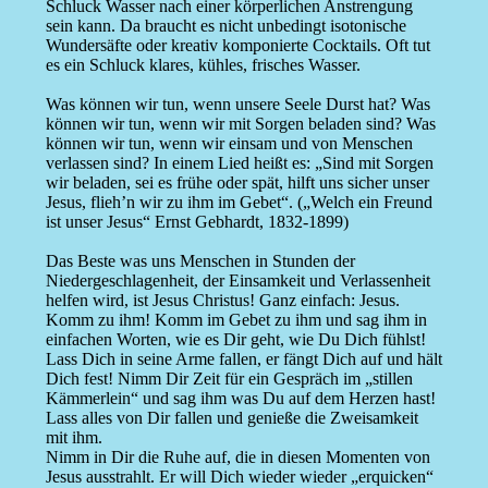
Schluck Wasser nach einer körperlichen Anstrengung
sein kann. Da braucht es nicht unbedingt isotonische
Wundersäfte oder kreativ komponierte Cocktails. Oft tut
es ein Schluck klares, kühles, frisches Wasser.
Was können wir tun, wenn unsere Seele Durst hat? Was
können wir tun, wenn wir mit Sorgen beladen sind? Was
können wir tun, wenn wir einsam und von Menschen
verlassen sind? In einem Lied heißt es: „Sind mit Sorgen
wir beladen, sei es frühe oder spät, hilft uns sicher unser
Jesus, flieh’n wir zu ihm im Gebet“. („Welch ein Freund
ist unser Jesus“ Ernst Gebhardt, 1832-1899)
Das Beste was uns Menschen in Stunden der
Niedergeschlagenheit, der Einsamkeit und Verlassenheit
helfen wird, ist Jesus Christus! Ganz einfach: Jesus.
Komm zu ihm! Komm im Gebet zu ihm und sag ihm in
einfachen Worten, wie es Dir geht, wie Du Dich fühlst!
Lass Dich in seine Arme fallen, er fängt Dich auf und hält
Dich fest! Nimm Dir Zeit für ein Gespräch im „stillen
Kämmerlein“ und sag ihm was Du auf dem Herzen hast!
Lass alles von Dir fallen und genieße die Zweisamkeit
mit ihm.
Nimm in Dir die Ruhe auf, die in diesen Momenten von
Jesus ausstrahlt. Er will Dich wieder wieder „erquicken“