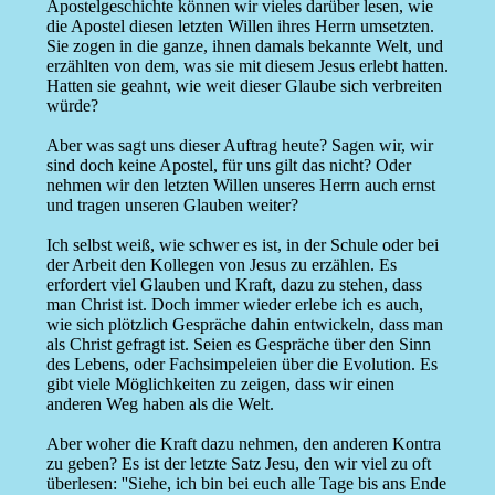
Apostelgeschichte können wir vieles darüber lesen, wie
die Apostel diesen letzten Willen ihres Herrn umsetzten.
Sie zogen in die ganze, ihnen damals bekannte Welt, und
erzählten von dem, was sie mit diesem Jesus erlebt hatten.
Hatten sie geahnt, wie weit dieser Glaube sich verbreiten
würde?
Aber was sagt uns dieser Auftrag heute? Sagen wir, wir
sind doch keine Apostel, für uns gilt das nicht? Oder
nehmen wir den letzten Willen unseres Herrn auch ernst
und tragen unseren Glauben weiter?
Ich selbst weiß, wie schwer es ist, in der Schule oder bei
der Arbeit den Kollegen von Jesus zu erzählen. Es
erfordert viel Glauben und Kraft, dazu zu stehen, dass
man Christ ist. Doch immer wieder erlebe ich es auch,
wie sich plötzlich Gespräche dahin entwickeln, dass man
als Christ gefragt ist. Seien es Gespräche über den Sinn
des Lebens, oder Fachsimpeleien über die Evolution. Es
gibt viele Möglichkeiten zu zeigen, dass wir einen
anderen Weg haben als die Welt.
Aber woher die Kraft dazu nehmen, den anderen Kontra
zu geben? Es ist der letzte Satz Jesu, den wir viel zu oft
überlesen: ''Siehe, ich bin bei euch alle Tage bis ans Ende