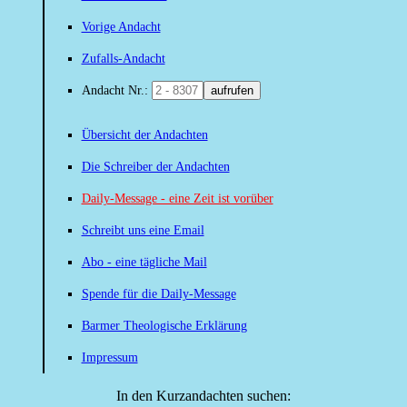
Vorige Andacht
Zufalls-Andacht
Andacht Nr.:
aufrufen
Übersicht der Andachten
Die Schreiber der Andachten
Daily-Message - eine Zeit ist vorüber
Schreibt uns eine Email
Abo - eine tägliche Mail
Spende für die Daily-Message
Barmer Theologische Erklärung
Impressum
In den Kurzandachten suchen: