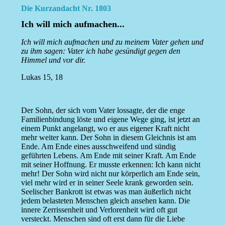
Die Kurzandacht Nr. 1803
Ich will mich aufmachen...
Ich will mich aufmachen und zu meinem Vater gehen und
zu ihm sagen: Vater ich habe gesündigt gegen den
Himmel und vor dir.
Lukas 15, 18
Der Sohn, der sich vom Vater lossagte, der die enge
Familienbindung löste und eigene Wege ging, ist jetzt an
einem Punkt angelangt, wo er aus eigener Kraft nicht
mehr weiter kann. Der Sohn in diesem Gleichnis ist am
Ende. Am Ende eines ausschweifend und sündig
geführten Lebens. Am Ende mit seiner Kraft. Am Ende
mit seiner Hoffnung. Er musste erkennen: Ich kann nicht
mehr! Der Sohn wird nicht nur körperlich am Ende sein,
viel mehr wird er in seiner Seele krank geworden sein.
Seelischer Bankrott ist etwas was man äußerlich nicht
jedem belasteten Menschen gleich ansehen kann. Die
innere Zerrissenheit und Verlorenheit wird oft gut
versteckt. Menschen sind oft erst dann für die Liebe