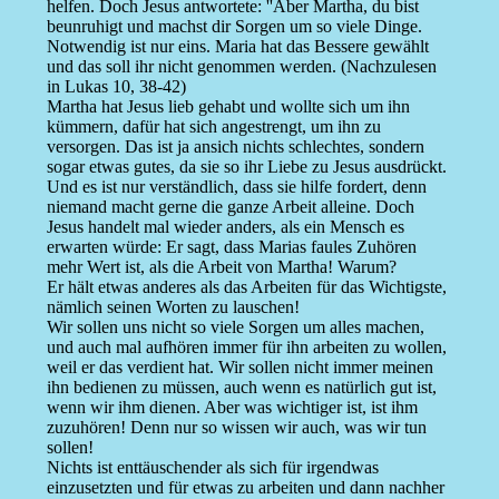
helfen. Doch Jesus antwortete: ''Aber Martha, du bist
beunruhigt und machst dir Sorgen um so viele Dinge.
Notwendig ist nur eins. Maria hat das Bessere gewählt
und das soll ihr nicht genommen werden. (Nachzulesen
in Lukas 10, 38-42)
Martha hat Jesus lieb gehabt und wollte sich um ihn
kümmern, dafür hat sich angestrengt, um ihn zu
versorgen. Das ist ja ansich nichts schlechtes, sondern
sogar etwas gutes, da sie so ihr Liebe zu Jesus ausdrückt.
Und es ist nur verständlich, dass sie hilfe fordert, denn
niemand macht gerne die ganze Arbeit alleine. Doch
Jesus handelt mal wieder anders, als ein Mensch es
erwarten würde: Er sagt, dass Marias faules Zuhören
mehr Wert ist, als die Arbeit von Martha! Warum?
Er hält etwas anderes als das Arbeiten für das Wichtigste,
nämlich seinen Worten zu lauschen!
Wir sollen uns nicht so viele Sorgen um alles machen,
und auch mal aufhören immer für ihn arbeiten zu wollen,
weil er das verdient hat. Wir sollen nicht immer meinen
ihn bedienen zu müssen, auch wenn es natürlich gut ist,
wenn wir ihm dienen. Aber was wichtiger ist, ist ihm
zuzuhören! Denn nur so wissen wir auch, was wir tun
sollen!
Nichts ist enttäuschender als sich für irgendwas
einzusetzten und für etwas zu arbeiten und dann nachher