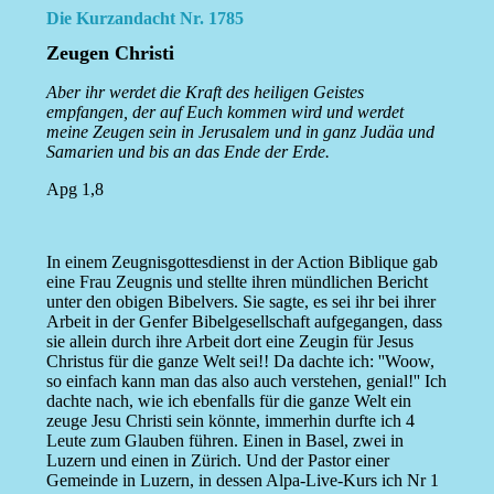
Die Kurzandacht Nr. 1785
Zeugen Christi
Aber ihr werdet die Kraft des heiligen Geistes
empfangen, der auf Euch kommen wird und werdet
meine Zeugen sein in Jerusalem und in ganz Judäa und
Samarien und bis an das Ende der Erde.
Apg 1,8
In einem Zeugnisgottesdienst in der Action Biblique gab
eine Frau Zeugnis und stellte ihren mündlichen Bericht
unter den obigen Bibelvers. Sie sagte, es sei ihr bei ihrer
Arbeit in der Genfer Bibelgesellschaft aufgegangen, dass
sie allein durch ihre Arbeit dort eine Zeugin für Jesus
Christus für die ganze Welt sei!! Da dachte ich: ''Woow,
so einfach kann man das also auch verstehen, genial!'' Ich
dachte nach, wie ich ebenfalls für die ganze Welt ein
zeuge Jesu Christi sein könnte, immerhin durfte ich 4
Leute zum Glauben führen. Einen in Basel, zwei in
Luzern und einen in Zürich. Und der Pastor einer
Gemeinde in Luzern, in dessen Alpa-Live-Kurs ich Nr 1