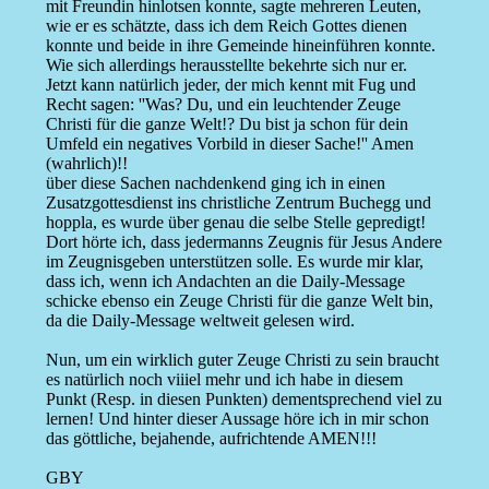
mit Freundin hinlotsen konnte, sagte mehreren Leuten,
wie er es schätzte, dass ich dem Reich Gottes dienen
konnte und beide in ihre Gemeinde hineinführen konnte.
Wie sich allerdings herausstellte bekehrte sich nur er.
Jetzt kann natürlich jeder, der mich kennt mit Fug und
Recht sagen: ''Was? Du, und ein leuchtender Zeuge
Christi für die ganze Welt!? Du bist ja schon für dein
Umfeld ein negatives Vorbild in dieser Sache!'' Amen
(wahrlich)!!
über diese Sachen nachdenkend ging ich in einen
Zusatzgottesdienst ins christliche Zentrum Buchegg und
hoppla, es wurde über genau die selbe Stelle gepredigt!
Dort hörte ich, dass jedermanns Zeugnis für Jesus Andere
im Zeugnisgeben unterstützen solle. Es wurde mir klar,
dass ich, wenn ich Andachten an die Daily-Message
schicke ebenso ein Zeuge Christi für die ganze Welt bin,
da die Daily-Message weltweit gelesen wird.
Nun, um ein wirklich guter Zeuge Christi zu sein braucht
es natürlich noch viiiel mehr und ich habe in diesem
Punkt (Resp. in diesen Punkten) dementsprechend viel zu
lernen! Und hinter dieser Aussage höre ich in mir schon
das göttliche, bejahende, aufrichtende AMEN!!!
GBY