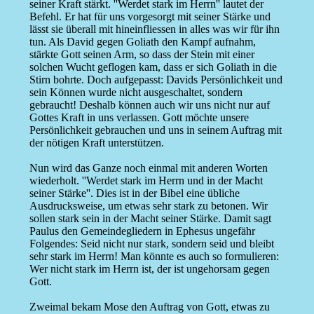
seiner Kraft stärkt. ''Werdet stark im Herrn'' lautet der
Befehl. Er hat für uns vorgesorgt mit seiner Stärke und
lässt sie überall mit hineinfliessen in alles was wir für ihn
tun. Als David gegen Goliath den Kampf aufnahm,
stärkte Gott seinen Arm, so dass der Stein mit einer
solchen Wucht geflogen kam, dass er sich Goliath in die
Stirn bohrte. Doch aufgepasst: Davids Persönlichkeit und
sein Können wurde nicht ausgeschaltet, sondern
gebraucht! Deshalb können auch wir uns nicht nur auf
Gottes Kraft in uns verlassen. Gott möchte unsere
Persönlichkeit gebrauchen und uns in seinem Auftrag mit
der nötigen Kraft unterstützen.
Nun wird das Ganze noch einmal mit anderen Worten
wiederholt. ''Werdet stark im Herrn und in der Macht
seiner Stärke''. Dies ist in der Bibel eine übliche
Ausdrucksweise, um etwas sehr stark zu betonen. Wir
sollen stark sein in der Macht seiner Stärke. Damit sagt
Paulus den Gemeindegliedern in Ephesus ungefähr
Folgendes: Seid nicht nur stark, sondern seid und bleibt
sehr stark im Herrn! Man könnte es auch so formulieren:
Wer nicht stark im Herrn ist, der ist ungehorsam gegen
Gott.
Zweimal bekam Mose den Auftrag von Gott, etwas zu