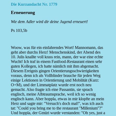
Die Kurzandacht Nr. 1779
Erneuerung
Wie dem Adler wird dir deine Jugend erneuert!
Ps 103,5b
Woow, was für ein einfahrendes Wort! Mannomann, das
geht aber durchs Herz! Menschenskind, der Abend des
10. Julis knallte voll krass rein, mann, der war eine echte
Wucht! Ich traf in einem Fastfood-Restaurant einen sehr
guten Kollegen, ich hatte nämlich mit ihm abgemacht.
Diesem Ereignis gingen Orientierungsschwierigkeiten
voraus, denn ich als Vollblinder brauche für jeden Weg
einige Lektionen in Orientierung und Mobilität (Kurz:
O+M), und der Limmatplatz wurde erst noch neu
gemacht. Also fragte ich eine Passantin, sie sprach
englisch, meine Albtraumsprache, weil ich so wenig
englisch kann. Aber hoppla, etwas in mir klopfte an mein
Herz und sagte mir: ''Versuch's doch mal!'', was ich auch
tat: ''Could you bring me to the restaurant ''Millenium''?''
Und hoppla, der Gmüri wurde verstanden: ''Oh yes, just a