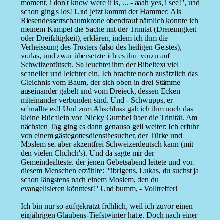
moment, i don't know were it is, ... - aaah yes, i see!'', und
schon ging's los! Und jetzt kommt der Hammer: Als
Riesendessertschaumkrone obendrauf nämlich konnte ich
meinem Kumpel die Sache mit der Trinität (Dreieinigkeit
oder Dreifaltigkeit), erklären, indem ich ihm die
Verheissung des Trösters (also des heiligen Geistes),
vorlas, und zwar übersetzte ich es ihm vorzu auf
Schwiizerdütsch. So leuchtet ihm der Bibeltext viel
schneller und leichter ein. Ich brachte noch zusätzlich das
Gleichnis vom Baum, der sich oben in drei Stämme
auseinander gabelt und vom Dreieck, dessen Ecken
miteinander verbunden sind. Und - Schwupps, er
schnallte es!! Und zum Abschluss gab ich ihm noch das
kleine Büchlein von Nicky Gumbel über die Trinität. Am
nächsten Tag ging es dann genauso geil weiter: Ich erfuhr
von einem gästegottesdienstbesucher, der Türke und
Moslem sei aber akzentfrei Schweizerdeutsch kann (mit
den vielen Chchch's). Und da sagte mir der
Gemeindeälteste, der jenen Gebetsabend leitete und von
diesem Menschen erzählte: ''übrigens, Lukas, du suchst ja
schon längstens nach einem Moslem, den du
evangelisieren könntest!'' Und bumm, - Volltreffer!
Ich bin nur so aufgekratzt fröhlich, weil ich zuvor einen
einjährigen Glaubens-Tiefstwinter hatte. Doch nach einer