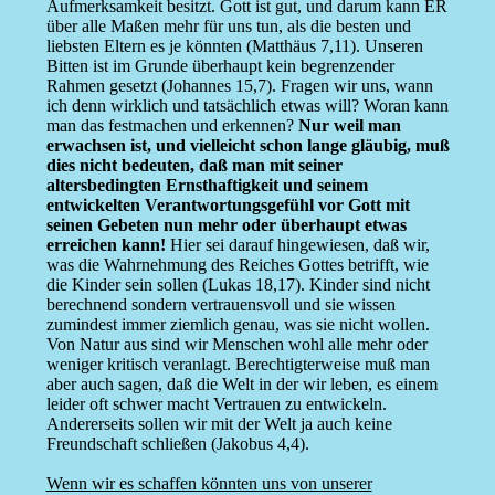
Aufmerksamkeit besitzt. Gott ist gut, und darum kann ER
über alle Maßen mehr für uns tun, als die besten und
liebsten Eltern es je könnten (Matthäus 7,11). Unseren
Bitten ist im Grunde überhaupt kein begrenzender
Rahmen gesetzt (Johannes 15,7). Fragen wir uns, wann
ich denn wirklich und tatsächlich etwas will? Woran kann
man das festmachen und erkennen?
Nur weil man
erwachsen ist, und vielleicht schon lange gläubig, muß
dies nicht bedeuten, daß man mit seiner
altersbedingten Ernsthaftigkeit und seinem
entwickelten Verantwortungsgefühl vor Gott mit
seinen Gebeten nun mehr oder überhaupt etwas
erreichen kann!
Hier sei darauf hingewiesen, daß wir,
was die Wahrnehmung des Reiches Gottes betrifft, wie
die Kinder sein sollen (Lukas 18,17). Kinder sind nicht
berechnend sondern vertrauensvoll und sie wissen
zumindest immer ziemlich genau, was sie nicht wollen.
Von Natur aus sind wir Menschen wohl alle mehr oder
weniger kritisch veranlagt. Berechtigterweise muß man
aber auch sagen, daß die Welt in der wir leben, es einem
leider oft schwer macht Vertrauen zu entwickeln.
Andererseits sollen wir mit der Welt ja auch keine
Freundschaft schließen (Jakobus 4,4).
Wenn wir es schaffen könnten uns von unserer