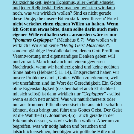
Kurzsichtigkeit, jedem Egoismus, aller Gefühlsduselei
und jeder Religiosität freizumachen, wüssten wir dann
noch, was wir wirklich wollen?
Sind es nicht gerade
diese Dinge, die unsere Bitten stark beeinflussen?
Es ist
nicht verkehrt einen eigenen Willen zu haben. Wenn
ich Gott um etwas bitte, dann sollte darin auch mein
eigener Wille enthalten sein - ansonsten wäre es nur
''frommes Geplapper''
(Matthäus 6,7). Was wollen wir
wirklich? Wir sind keine
''Heilig-Geist-Maschinen''
,
sondern gläubige Persönlichkeiten, denen Gott Profil und
Verantwortung und eigenständiges Denken geben will
und zutraut. Manchmal auch mit einem gewissen
Nachdruck, wenn wir hartherzig sind und keine geübten
Sinne haben (Hebräer 5,11-14). Entsprechend haben wir
unsere Probleme damit, Gottes Willen zu erkennen, weil
wir unerfahren sind im Wort der Gerechtigkeit. Ein Gebet
ohne Eigenständigkeit (das beinhaltet auch Ehrlichkeit
mit sich selbst) ist dann wirklich nur
''Geplapper''
- selbst
wenn es sich nett anhört! Was wir natürlicherseits oder
nur aus frommen Pflichtbewusstsein heraus nicht schaffen
können, dazu bringt und führt uns Gottes Geist. Der Geist
ist die Wahrheit (1. Johannes 4,6) - auch gerade in der
Erkenntnis dessen, was wir wirklich wollen. Aber um zu
begreifen, was wir nötig haben und brauchen und
tatsächlich ersehnen, benötigen wir göttliche Hilfe und