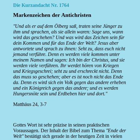
Die Kurzandacht Nr. 1764
Markenzeichen der Antichristen
''Und als er auf dem Ölberg saß, traten seine Jünger zu
ihm und sprachen, als sie allein waren: Sage uns, wann
wird das geschehen? Und was wird das Zeichen sein für
dein Kommen und für das Ende der Welt? Jesus aber
antwortete und sprach zu ihnen: Seht zu, dass euch nicht
jemand verführe. Denn es werden viele kommen unter
meinem Namen und sagen: Ich bin der Christus, und sie
werden viele verführen. Ihr werdet hören von Kriegen
und Kriegsgeschrei; seht zu und erschreckt nicht. Denn
das muss so geschehen; aber es ist noch nicht das Ende
da. Denn es wird sich ein Volk gegen das andere erheben
und ein Königreich gegen das andere; und es werden
Hungersnöte sein und Erdbeben hier und dort.''
Matthäus 24, 3-7
Gottes Wort ist sehr präzise in seinen praktischen
Voraussagen. Der Inhalt der Bibel zum Thema
''Ende der
Welt''
bestätigt sich gerade in der heutigen Zeit in vielen