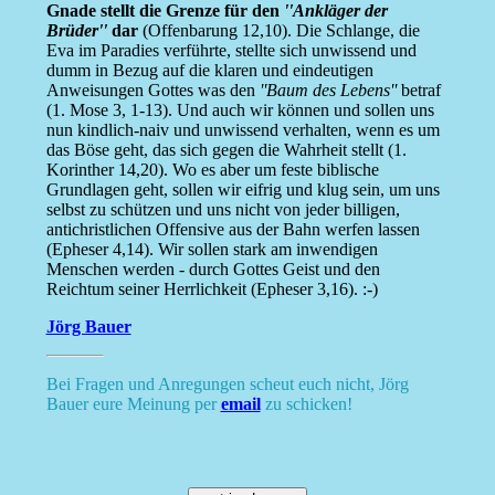
Gnade stellt die Grenze für den
''Ankläger der
Brüder''
dar
(Offenbarung 12,10). Die Schlange, die
Eva im Paradies verführte, stellte sich unwissend und
dumm in Bezug auf die klaren und eindeutigen
Anweisungen Gottes was den
''Baum des Lebens''
betraf
(1. Mose 3, 1-13). Und auch wir können und sollen uns
nun kindlich-naiv und unwissend verhalten, wenn es um
das Böse geht, das sich gegen die Wahrheit stellt (1.
Korinther 14,20). Wo es aber um feste biblische
Grundlagen geht, sollen wir eifrig und klug sein, um uns
selbst zu schützen und uns nicht von jeder billigen,
antichristlichen Offensive aus der Bahn werfen lassen
(Epheser 4,14). Wir sollen stark am inwendigen
Menschen werden - durch Gottes Geist und den
Reichtum seiner Herrlichkeit (Epheser 3,16). :-)
Jörg Bauer
Bei Fragen und Anregungen scheut euch nicht, Jörg
Bauer eure Meinung per
email
zu schicken!