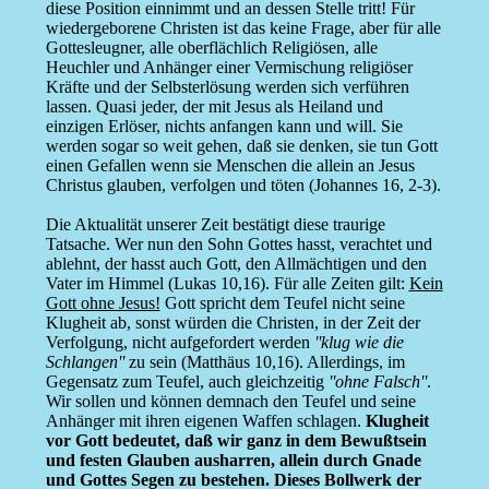
diese Position einnimmt und an dessen Stelle tritt! Für
wiedergeborene Christen ist das keine Frage, aber für alle
Gottesleugner, alle oberflächlich Religiösen, alle
Heuchler und Anhänger einer Vermischung religiöser
Kräfte und der Selbsterlösung werden sich verführen
lassen. Quasi jeder, der mit Jesus als Heiland und
einzigen Erlöser, nichts anfangen kann und will. Sie
werden sogar so weit gehen, daß sie denken, sie tun Gott
einen Gefallen wenn sie Menschen die allein an Jesus
Christus glauben, verfolgen und töten (Johannes 16, 2-3).
Die Aktualität unserer Zeit bestätigt diese traurige
Tatsache. Wer nun den Sohn Gottes hasst, verachtet und
ablehnt, der hasst auch Gott, den Allmächtigen und den
Vater im Himmel (Lukas 10,16). Für alle Zeiten gilt:
Kein
Gott ohne Jesus!
Gott spricht dem Teufel nicht seine
Klugheit ab, sonst würden die Christen, in der Zeit der
Verfolgung, nicht aufgefordert werden
''klug wie die
Schlangen''
zu sein (Matthäus 10,16). Allerdings, im
Gegensatz zum Teufel, auch gleichzeitig
''ohne Falsch''
.
Wir sollen und können demnach den Teufel und seine
Anhänger mit ihren eigenen Waffen schlagen.
Klugheit
vor Gott bedeutet, daß wir ganz in dem Bewußtsein
und festen Glauben ausharren, allein durch Gnade
und Gottes Segen zu bestehen. Dieses Bollwerk der