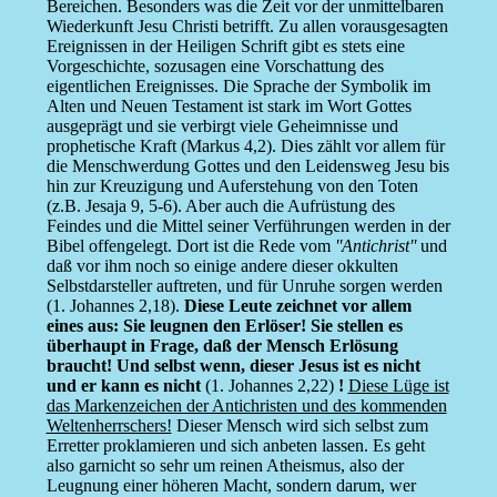
Bereichen. Besonders was die Zeit vor der unmittelbaren
Wiederkunft Jesu Christi betrifft. Zu allen vorausgesagten
Ereignissen in der Heiligen Schrift gibt es stets eine
Vorgeschichte, sozusagen eine Vorschattung des
eigentlichen Ereignisses. Die Sprache der Symbolik im
Alten und Neuen Testament ist stark im Wort Gottes
ausgeprägt und sie verbirgt viele Geheimnisse und
prophetische Kraft (Markus 4,2). Dies zählt vor allem für
die Menschwerdung Gottes und den Leidensweg Jesu bis
hin zur Kreuzigung und Auferstehung von den Toten
(z.B. Jesaja 9, 5-6). Aber auch die Aufrüstung des
Feindes und die Mittel seiner Verführungen werden in der
Bibel offengelegt. Dort ist die Rede vom
''Antichrist''
und
daß vor ihm noch so einige andere dieser okkulten
Selbstdarsteller auftreten, und für Unruhe sorgen werden
(1. Johannes 2,18).
Diese Leute zeichnet vor allem
eines aus: Sie leugnen den Erlöser! Sie stellen es
überhaupt in Frage, daß der Mensch Erlösung
braucht! Und selbst wenn, dieser Jesus ist es nicht
und er kann es nicht
(1. Johannes 2,22)
!
Diese Lüge ist
das Markenzeichen der Antichristen und des kommenden
Weltenherrschers!
Dieser Mensch wird sich selbst zum
Erretter proklamieren und sich anbeten lassen. Es geht
also garnicht so sehr um reinen Atheismus, also der
Leugnung einer höheren Macht, sondern darum, wer