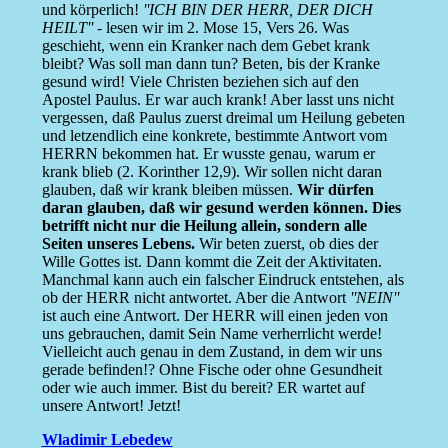
und körperlich!
''ICH BIN DER HERR, DER DICH
HEILT''
- lesen wir im 2. Mose 15, Vers 26. Was
geschieht, wenn ein Kranker nach dem Gebet krank
bleibt? Was soll man dann tun? Beten, bis der Kranke
gesund wird! Viele Christen beziehen sich auf den
Apostel Paulus. Er war auch krank! Aber lasst uns nicht
vergessen, daß Paulus zuerst dreimal um Heilung gebeten
und letzendlich eine konkrete, bestimmte Antwort vom
HERRN bekommen hat. Er wusste genau, warum er
krank blieb (2. Korinther 12,9). Wir sollen nicht daran
glauben, daß wir krank bleiben müssen.
Wir dürfen
daran glauben, daß wir gesund werden können. Dies
betrifft nicht nur die Heilung allein, sondern alle
Seiten unseres Lebens.
Wir beten zuerst, ob dies der
Wille Gottes ist. Dann kommt die Zeit der Aktivitaten.
Manchmal kann auch ein falscher Eindruck entstehen, als
ob der HERR nicht antwortet. Aber die Antwort
''NEIN''
ist auch eine Antwort. Der HERR will einen jeden von
uns gebrauchen, damit Sein Name verherrlicht werde!
Vielleicht auch genau in dem Zustand, in dem wir uns
gerade befinden!? Ohne Fische oder ohne Gesundheit
oder wie auch immer. Bist du bereit? ER wartet auf
unsere Antwort! Jetzt!
Wladimir Lebedew