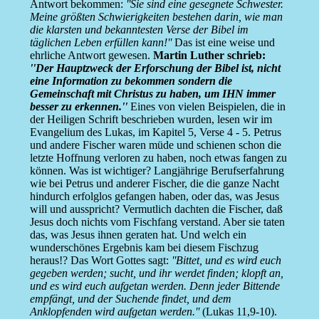
Antwort bekommen:
''Sie sind eine gesegnete Schwester.
Meine größten Schwierigkeiten bestehen darin, wie man
die klarsten und bekanntesten Verse der Bibel im
täglichen Leben erfüllen kann!''
Das ist eine weise und
ehrliche Antwort gewesen.
Martin Luther schrieb:
''Der Hauptzweck der Erforschung der Bibel ist, nicht
eine Information zu bekommen sondern die
Gemeinschaft mit Christus zu haben, um IHN immer
besser zu erkennen.''
Eines von vielen Beispielen, die in
der Heiligen Schrift beschrieben wurden, lesen wir im
Evangelium des Lukas, im Kapitel 5, Verse 4 - 5. Petrus
und andere Fischer waren müde und schienen schon die
letzte Hoffnung verloren zu haben, noch etwas fangen zu
können. Was ist wichtiger? Langjährige Berufserfahrung
wie bei Petrus und anderer Fischer, die die ganze Nacht
hindurch erfolglos gefangen haben, oder das, was Jesus
will und ausspricht? Vermutlich dachten die Fischer, daß
Jesus doch nichts vom Fischfang verstand. Aber sie taten
das, was Jesus ihnen geraten hat. Und welch ein
wunderschönes Ergebnis kam bei diesem Fischzug
heraus!? Das Wort Gottes sagt:
''Bittet, und es wird euch
gegeben werden; sucht, und ihr werdet finden; klopft an,
und es wird euch aufgetan werden. Denn jeder Bittende
empfängt, und der Suchende findet, und dem
Anklopfenden wird aufgetan werden.''
(Lukas 11,9-10).