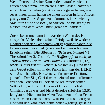
Wenn Petrus und seine Kameraden darauf verzichtet
hätten noch einmal ihre Netze hinabzulassen, hätten sie
wirklich nichts gefangen. Als aber sie getan haben, was
Jesus ihnen sagte, hatten sie einen grossen Erfolg. Anders
gesagt, um Gottes Segen zu bekommen, ist es wichtig,
''das Netz hinabzulassen''
, beharrlich und zielstrebig zu
bleiben und dem Wort Christi gemäß zu handeln.
Zuerst beten und dann tun, was dem Willen des Herrn
entspricht.
Viele haben keinen Erfolg, weil sie weder die
Geduld noch den Gehorsam Gott gegenüber haben. Sie
haben einmal, zweimal gebetet und wollen schon ein
Ergebnis sehen.
Die Bibel sagt:
''Betet unablässig!''
(1.
Thessalonicher 5,17 ); und:
''In Hoffnung freut euch; in
Trübsal harrt aus; im Gebet haltet an''
(Römer 12,12);
sowie
''Haltet fest am Gebet''
(Kolosser 4,2). Und nach
dem Gebet sollen wir in der Praxis tun, was der HERR
will. Jesus hat alles Notwendige fur unsere Errettung
gemacht. Der Sieg Christi wurde einmal und auf immer
errungen. Jetzt will ER seinen Willen mittels seines
Volkes hier, auf der Erde verwirklichen, mittels der
Christen. Jesus war und bleibt derselbe (Hebräer 13,8).
Ich glaube: Nicht nur im Alten Testament und zu Zeiten
des irdischen Lebens Christi wurden die Kranken gesund.
Gott will und kann auch heute heilen - geistig, geistlich