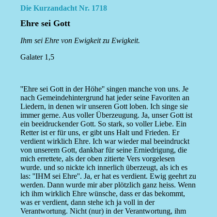
Die Kurzandacht Nr. 1718
Ehre sei Gott
Ihm sei Ehre von Ewigkeit zu Ewigkeit.
Galater 1,5
''Ehre sei Gott in der Höhe'' singen manche von uns. Je
nach Gemeindehintergrund hat jeder seine Favoriten an
Liedern, in denen wir unseren Gott loben. Ich singe sie
immer gerne. Aus voller Überzeugung. Ja, unser Gott ist
ein beeidruckender Gott. So stark, so voller Liebe. Ein
Retter ist er für uns, er gibt uns Halt und Frieden. Er
verdient wirklich Ehre. Ich war wieder mal beeindruckt
von unserem Gott, dankbar für seine Erniedrigung, die
mich errettete, als der oben zitierte Vers vorgelesen
wurde. und so nickte ich innerlich überzeugt, als ich es
las: ''IHM sei Ehre''. Ja, er hat es verdient. Ewig geehrt zu
werden. Dann wurde mir aber plötzlich ganz heiss. Wenn
ich ihm wirklich Ehre wünsche, dass er das bekommt,
was er verdient, dann stehe ich ja voll in der
Verantwortung. Nicht (nur) in der Verantwortung, ihm