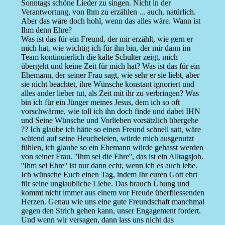
Sonntags schöne Lieder zu singen. Nicht in der
Verantwortung, von Ihm zu erzählen ... auch, natürlich.
Aber das wäre doch hohl, wenn das alles wäre. Wann ist
Ihm denn Ehre?
Was ist das für ein Freund, der mir erzählt, wie gern er
mich hat, wie wichtig ich für ihn bin, der mir dann im
Team kontinuierlich die kalte Schulter zeigt, mich
übergeht und keine Zeit für mich hat? Was ist das für ein
Ehemann, der seiner Frau sagt, wie sehr er sie liebt, aber
sie nicht beachtet, ihre Wünsche konstant ignoriert und
alles ander lieber tut, als Zeit mit ihr zu verbringen? Was
bin ich für ein Jünger meines Jesus, dem ich so oft
vorschwärme, wie toll ich ihn doch finde und dabei IHN
und Seine Wünsche und Vorlieben vorsätzlich übergehe
?? Ich glaube ich hätte so einen Freund schnell satt, wäre
wütend auf seine Heucheleien, würde mich ausgenutzt
fühlen, ich glaube so ein Ehemann würde gehasst werden
von seiner Frau. ''Ihm sei die Ehre'', das ist ein Alltagsjob.
''Ihm sei Ehre'' ist nur dann echt, wenn ich es auch lebe.
Ich wünsche Euch einen Tag, indem Ihr euren Gott ehrt
für seine unglaubliche Liebe. Das brauch Übung und
kommt nicht immer aus einem vor Freude überfliessenden
Herzen. Genau wie uns eine gute Freundschaft manchmal
gegen den Strich gehen kann, unser Engagement fordert.
Und wenn wir versagen, dann lass uns nicht das