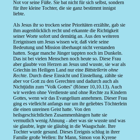
Not vor seine Füße. Sie bat nicht für sich selbst, sondern
für ihre kleine Tochter, die sie ganz bestimmt innigst
liebte.
Als Jesus ihr so trocken seine Prioritäten erzählte, gab sie
ihm augenblicklich recht und erkannte die Richtigkeit
seiner Worte sofort und demütig an. Aus den weiteren
Ereignissen um Jesus wissen wir, daß viele seine
Bedeutung und Mission überhaupt nicht verstanden
hatten. Sogar manche Jünger tappten noch im Dunkeln.
Das ist bei vielen Menschen noch heute so. Diese Frau
aber glaubte von Herzen an Jesus und wusste, sie war als
Griechin im Heiligen Land nur eine
Bittstellerin ohne
Rechte
. Durch diese Einsicht und Einstellung, zählte sie
aber vor Gott zu den Gerechten und dadurch auch als
Nichtjüdin zum ''Volk Gottes'' (Römer 10,10.13). Auch
wir werden ohne Verdienste und ohne Rechte zu Kindern
Gottes, wenn wir das Evangelium annehmen. Dieser Frau
ging es vielleicht anfangs nur um ihr geliebtes Töchterlein
die einen unreinen Geist hatte. Von den
heilsgeschichtlichen Zusammenhängen hatte sie
vermutlich wenig Ahnung - aber was sie wusste und was
sie glaubte, legte sie gläubig in die Waagschale. Ihre
Tochter wurde gesund. Dieses Ereignis schlug in ihrer
Familie große Wellen: Ihr Mann, Simon von Kyrene