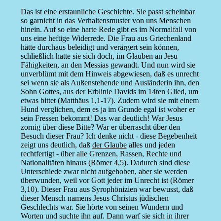
Das ist eine erstaunliche Geschichte. Sie passt scheinbar
so garnicht in das Verhaltensmuster von uns Menschen
hinein. Auf so eine harte Rede gibt es im Normalfall von
uns eine heftige Widerrede. Die Frau aus Griechenland
hätte durchaus beleidigt und verärgert sein können,
schließlich hatte sie sich doch, im Glauben an Jesu
Fähigkeiten, an den Messias gewandt. Und nun wird sie
unverblümt mit dem Hinweis abgewiesen, daß es unrecht
sei wenn sie als Außenstehende und Ausländerin ihn, den
Sohn Gottes, aus der Erblinie Davids im 14ten Glied, um
etwas bittet (Matthäus 1,1-17). Zudem wird sie mit einem
Hund verglichen, dem es ja im Grunde egal ist woher er
sein Fressen bekommt! Das war deutlich! War Jesus
zornig über diese Bitte? War er überrascht über den
Besuch dieser Frau? Ich denke nicht - diese Begebenheit
zeigt uns deutlich, daß
der Glaube
alles und jeden
rechtfertigt - über alle Grenzen, Rassen, Rechte und
Nationalitäten hinaus (Römer 4,5). Dadurch sind diese
Unterschiede zwar nicht aufgehoben, aber sie werden
überwunden, weil vor Gott jeder im Unrecht ist (Römer
3,10). Dieser Frau aus Syrophönizien war bewusst, daß
dieser Mensch namens Jesus Christus jüdischen
Geschlechts war. Sie hörte von seinen Wundern und
Worten und suchte ihn auf. Dann warf sie sich in ihrer