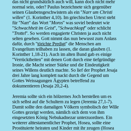
das nicht grundsätzlich auch will, kann doch nicht mehr
normal sein, oder? Paulus bezeichnete sich gegenüber
seinen Glaubensgeschwistern als ein ''
Narr um Christi
willen
'' (1. Korinther 4,10). Im griechischen Urtext steht
für ''Narr'' das Wort ''
Moros
'' was soviel bedeutet wie
''
Schwachheit im Geist
'', ''
Schwachkopf
'' oder schlicht
''
Trottel
''. So werden engagierte Christen ja auch nicht
selten gesehen. Gott nimmt das nun bewusst zum Anlass
dafür, durch ''
törichte Predigt
'' die Menschen am
Evangelium teilhaben zu lassen, die daran glauben (1.
Korinther 1,18-21). Auch im alten Bund gab es einige
''Verrücktheiten'' mit denen Gott durch eine tiefgründige
Ironie, die Macht seiner Stärke und die Eindeutigkeit
seines Willens deutlich machte. So lief der Prophet Jesaja
drei Jahre lang komplett nackt durch die Gegend um
Gottes Weissagungen Ägypten betreffend zu
dokumentieren (Jesaja 20,2-4).
Jeremia sollte sich ein hölzernes Joch herstellen um es
sich selbst auf die Schultern zu legen (Jeremia 27,1-7).
Damit sollte den damaligen Völkern symbolisch der Wille
Gottes gezeigt werden, nämlich sich dem von ihm
eingesetzten König Nebukadnezar unterzuordnen. Ein
weiterer alttestamentlicher Prophet, Hosea, sollte eine
Prostituierte heiraten und Kinder mit ihr zeugen (Hosea