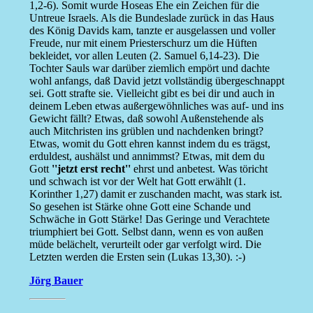
1,2-6). Somit wurde Hoseas Ehe ein Zeichen für die
Untreue Israels. Als die Bundeslade zurück in das Haus
des König Davids kam, tanzte er ausgelassen und voller
Freude, nur mit einem Priesterschurz um die Hüften
bekleidet, vor allen Leuten (2. Samuel 6,14-23). Die
Tochter Sauls war darüber ziemlich empört und dachte
wohl anfangs, daß David jetzt vollständig übergeschnappt
sei. Gott strafte sie. Vielleicht gibt es bei dir und auch in
deinem Leben etwas außergewöhnliches was auf- und ins
Gewicht fällt? Etwas, daß sowohl Außenstehende als
auch Mitchristen ins grüblen und nachdenken bringt?
Etwas, womit du Gott ehren kannst indem du es trägst,
erduldest, aushälst und annimmst? Etwas, mit dem du
Gott
''jetzt erst recht''
ehrst und anbetest. Was töricht
und schwach ist vor der Welt hat Gott erwählt (1.
Korinther 1,27) damit er zuschanden macht, was stark ist.
So gesehen ist Stärke ohne Gott eine Schande und
Schwäche in Gott Stärke! Das Geringe und Verachtete
triumphiert bei Gott. Selbst dann, wenn es von außen
müde belächelt, verurteilt oder gar verfolgt wird. Die
Letzten werden die Ersten sein (Lukas 13,30). :-)
Jörg Bauer