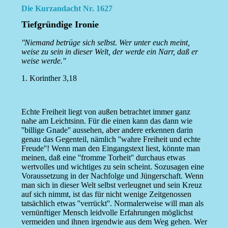
Die Kurzandacht Nr. 1627
Tiefgründige Ironie
''Niemand betrüge sich selbst. Wer unter euch meint,
weise zu sein in dieser Welt, der werde ein Narr, daß er
weise werde.''
1. Korinther 3,18
Echte Freiheit liegt von außen betrachtet immer ganz
nahe am Leichtsinn. Für die einen kann das dann wie
''billige Gnade'' aussehen, aber andere erkennen darin
genau das Gegenteil, nämlich ''wahre Freiheit und echte
Freude''! Wenn man den Eingangstext liest, könnte man
meinen, daß eine ''fromme Torheit'' durchaus etwas
wertvolles und wichtiges zu sein scheint. Sozusagen eine
Voraussetzung in der Nachfolge und Jüngerschaft. Wenn
man sich in dieser Welt selbst verleugnet und sein Kreuz
auf sich nimmt, ist das für nicht wenige Zeitgenossen
tatsächlich etwas ''verrückt''. Normalerweise will man als
vernünftiger Mensch leidvolle Erfahrungen möglichst
vermeiden und ihnen irgendwie aus dem Weg gehen. Wer