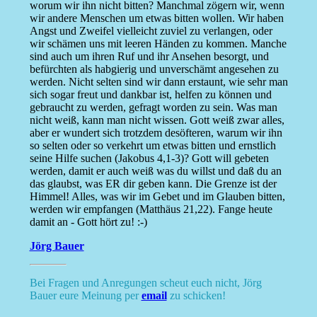
worum wir ihn nicht bitten? Manchmal zögern wir, wenn
wir andere Menschen um etwas bitten wollen. Wir haben
Angst und Zweifel vielleicht zuviel zu verlangen, oder
wir schämen uns mit leeren Händen zu kommen. Manche
sind auch um ihren Ruf und ihr Ansehen besorgt, und
befürchten als habgierig und unverschämt angesehen zu
werden. Nicht selten sind wir dann erstaunt, wie sehr man
sich sogar freut und dankbar ist, helfen zu können und
gebraucht zu werden, gefragt worden zu sein. Was man
nicht weiß, kann man nicht wissen. Gott weiß zwar alles,
aber er wundert sich trotzdem desöfteren, warum wir ihn
so selten oder so verkehrt um etwas bitten und ernstlich
seine Hilfe suchen (Jakobus 4,1-3)? Gott will gebeten
werden, damit er auch weiß was du willst und daß du an
das glaubst, was ER dir geben kann. Die Grenze ist der
Himmel! Alles, was wir im Gebet und im Glauben bitten,
werden wir empfangen (Matthäus 21,22). Fange heute
damit an - Gott hört zu! :-)
Jörg Bauer
Bei Fragen und Anregungen scheut euch nicht, Jörg
Bauer eure Meinung per
email
zu schicken!