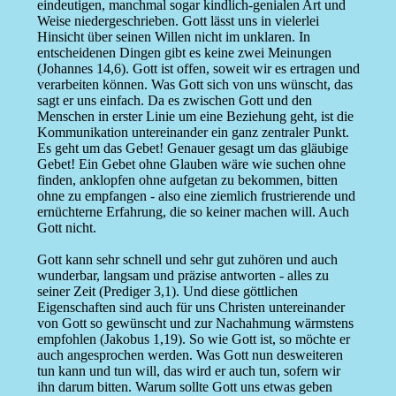
eindeutigen, manchmal sogar kindlich-genialen Art und
Weise niedergeschrieben. Gott lässt uns in vielerlei
Hinsicht über seinen Willen nicht im unklaren. In
entscheidenen Dingen gibt es keine zwei Meinungen
(Johannes 14,6). Gott ist offen, soweit wir es ertragen und
verarbeiten können. Was Gott sich von uns wünscht, das
sagt er uns einfach. Da es zwischen Gott und den
Menschen in erster Linie um eine Beziehung geht, ist die
Kommunikation untereinander ein ganz zentraler Punkt.
Es geht um das Gebet! Genauer gesagt um das gläubige
Gebet! Ein Gebet ohne Glauben wäre wie suchen ohne
finden, anklopfen ohne aufgetan zu bekommen, bitten
ohne zu empfangen - also eine ziemlich frustrierende und
ernüchterne Erfahrung, die so keiner machen will. Auch
Gott nicht.
Gott kann sehr schnell und sehr gut zuhören und auch
wunderbar, langsam und präzise antworten - alles zu
seiner Zeit (Prediger 3,1). Und diese göttlichen
Eigenschaften sind auch für uns Christen untereinander
von Gott so gewünscht und zur Nachahmung wärmstens
empfohlen (Jakobus 1,19). So wie Gott ist, so möchte er
auch angesprochen werden. Was Gott nun desweiteren
tun kann und tun will, das wird er auch tun, sofern wir
ihn darum bitten. Warum sollte Gott uns etwas geben