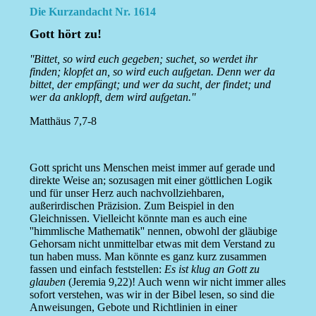
Die Kurzandacht Nr. 1614
Gott hört zu!
''Bittet, so wird euch gegeben; suchet, so werdet ihr
finden; klopfet an, so wird euch aufgetan. Denn wer da
bittet, der empfängt; und wer da sucht, der findet; und
wer da anklopft, dem wird aufgetan.''
Matthäus 7,7-8
Gott spricht uns Menschen meist immer auf gerade und
direkte Weise an; sozusagen mit einer göttlichen Logik
und für unser Herz auch nachvollziehbaren,
außerirdischen Präzision. Zum Beispiel in den
Gleichnissen. Vielleicht könnte man es auch eine
''himmlische Mathematik'' nennen, obwohl der gläubige
Gehorsam nicht unmittelbar etwas mit dem Verstand zu
tun haben muss. Man könnte es ganz kurz zusammen
fassen und einfach feststellen:
Es ist klug an Gott zu
glauben
(Jeremia 9,22)! Auch wenn wir nicht immer alles
sofort verstehen, was wir in der Bibel lesen, so sind die
Anweisungen, Gebote und Richtlinien in einer