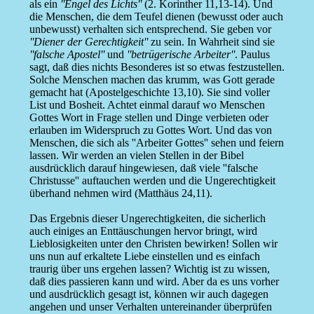
als ein
''Engel des Lichts''
(2. Korinther 11,13-14). Und
die Menschen, die dem Teufel dienen (bewusst oder auch
unbewusst) verhalten sich entsprechend. Sie geben vor
''Diener der Gerechtigkeit''
zu sein. In Wahrheit sind sie
''falsche Apostel''
und
''betrügerische Arbeiter''
. Paulus
sagt, daß dies nichts Besonderes ist so etwas festzustellen.
Solche Menschen machen das krumm, was Gott gerade
gemacht hat (Apostelgeschichte 13,10). Sie sind voller
List und Bosheit. Achtet einmal darauf wo Menschen
Gottes Wort in Frage stellen und Dinge verbieten oder
erlauben im Widerspruch zu Gottes Wort. Und das von
Menschen, die sich als ''Arbeiter Gottes'' sehen und feiern
lassen. Wir werden an vielen Stellen in der Bibel
ausdrücklich darauf hingewiesen, daß viele ''falsche
Christusse'' auftauchen werden und die Ungerechtigkeit
überhand nehmen wird (Matthäus 24,11).
Das Ergebnis dieser Ungerechtigkeiten, die sicherlich
auch einiges an Enttäuschungen hervor bringt, wird
Lieblosigkeiten unter den Christen bewirken! Sollen wir
uns nun auf erkaltete Liebe einstellen und es einfach
traurig über uns ergehen lassen? Wichtig ist zu wissen,
daß dies passieren kann und wird. Aber da es uns vorher
und ausdrücklich gesagt ist, können wir auch dagegen
angehen und unser Verhalten untereinander überprüfen