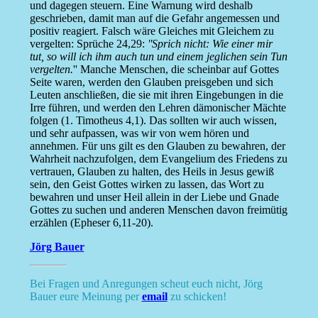
und dagegen steuern. Eine Warnung wird deshalb
geschrieben, damit man auf die Gefahr angemessen und
positiv reagiert. Falsch wäre Gleiches mit Gleichem zu
vergelten: Sprüche 24,29:
''Sprich nicht: Wie einer mir
tut, so will ich ihm auch tun und einem jeglichen sein Tun
vergelten.
'' Manche Menschen, die scheinbar auf Gottes
Seite waren, werden den Glauben preisgeben und sich
Leuten anschließen, die sie mit ihren Eingebungen in die
Irre führen, und werden den Lehren dämonischer Mächte
folgen (1. Timotheus 4,1). Das sollten wir auch wissen,
und sehr aufpassen, was wir von wem hören und
annehmen. Für uns gilt es den Glauben zu bewahren, der
Wahrheit nachzufolgen, dem Evangelium des Friedens zu
vertrauen, Glauben zu halten, des Heils in Jesus gewiß
sein, den Geist Gottes wirken zu lassen, das Wort zu
bewahren und unser Heil allein in der Liebe und Gnade
Gottes zu suchen und anderen Menschen davon freimütig
erzählen (Epheser 6,11-20).
Jörg Bauer
Bei Fragen und Anregungen scheut euch nicht, Jörg
Bauer eure Meinung per
email
zu schicken!