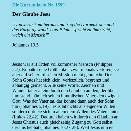
Die Kurzandacht Nr. 1599
Der Glaube Jesu
''Und Jesus kam heraus und trug die Dornenkrone und
das Purpurgewand. Und Pilatus spricht zu ihm: Seht,
welch ein Mensch!''
Johannes 19,5
Jesus war auf Erden vollkommener Mensch (Philipper
2,7). Er hatte seine Göttlichkeit zwar niemals verloren, sie
aber auf seiner irdischen Mission nicht gebraucht. Der
Sohn Gottes hat sich klein, verletztlich, begrenzt und
abhängig gemacht. Alle seine Worte, Zeichen und
Wunder tat er allein durch den Glauben an den, der über
ihm stand, nämlich seinen himmlischen Vater, den ewigen
Gott. Was der Vater tat, das konnte dann auch der Sohn
tun (Johannes 5,19). Jesus tat nichts aus eigenem Willen
sondern ordnete sich in allem dem Willen des Vaters unter
(Lukas 22,42). Dadurch haben wir durch den Glauben an
Jesus Christus auch gleichzeitig Zugang zu Gott selbst,
der uns liebhat (Johannes 16,27-28). Weil Jesus nun ein