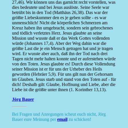
27,46). Wir können uns das garnicht recht vorstellen, was
dies bedeutete und bei Jesus auslöste. Seine Seele war
betrübt bis in den Tod (Matthäus 26,38). Das war der
größte Liebeskummer den es je geben sollte - es war
unmenschlich! Nicht die körperlichen Schmerzen am
Kreuz haben ihn umgebracht, sondern sein gebrochenes
und tödlich verletztes Herz. Jesus glaubte an seine
Mission und wusste daß er das Werk Gottes vollenden
würde (Johannes 17,4). Aber der Weg dahin war die
größte Last die je ein Mensch getragen hat und je tragen
wird. Er wusste aber auch, daß ihn der Tod nach drei
Tagen nicht mehr halten konnte und er auferstehen würde
von den Toten. Jesus glaubte es! Durch diese Vollendung
seiner Mission ist er für uns der Urheber des Heils
geworden (Hebräer 5,9). Für uns gilt nun der Gehorsam
im Glauben. Jesus starb und stand von den Toten auf - für
dich! Deshalb gilt: Glaube, Hoffnung und Liebe, aber die
Liebe ist die größte unter ihnen (1. Korinther 13,13).
Jörg Bauer
Bei Fragen und Anregungen scheut euch nicht, Jörg
Bauer eure Meinung per
email
zu schicken!