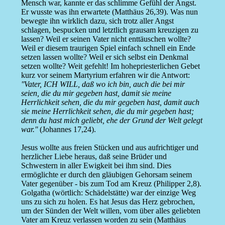
Mensch war, kannte er das schlimme Gefühl der Angst.
Er wusste was ihn erwartete (Matthäus 26,39). Was nun
bewegte ihn wirklich dazu, sich trotz aller Angst
schlagen, bespucken und letztlich grausam kreuzigen zu
lassen? Weil er seinen Vater nicht enttäuschen wollte?
Weil er diesem traurigen Spiel einfach schnell ein Ende
setzen lassen wollte? Weil er sich selbst ein Denkmal
setzen wollte? Weit gefehlt! Im hohepriesterlichen Gebet
kurz vor seinem Martyrium erfahren wir die Antwort:
''Vater, ICH WILL, daß wo ich bin, auch die bei mir
seien, die du mir gegeben hast, damit sie meine
Herrlichkeit sehen, die du mir gegeben hast, damit auch
sie meine Herrlichkeit sehen, die du mir gegeben hast;
denn du hast mich geliebt, ehe der Grund der Welt gelegt
war.''
(Johannes 17,24).
Jesus wollte aus freien Stücken und aus aufrichtiger und
herzlicher Liebe heraus, daß seine Brüder und
Schwestern in aller Ewigkeit bei ihm sind. Dies
ermöglichte er durch den gläubigen Gehorsam seinem
Vater gegenüber - bis zum Tod am Kreuz (Philipper 2,8).
Golgatha (wörtlich: Schädelstätte) war der einzige Weg
uns zu sich zu holen. Es hat Jesus das Herz gebrochen,
um der Sünden der Welt willen, vom über alles geliebten
Vater am Kreuz verlassen worden zu sein (Matthäus