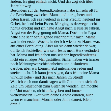
ändern. Es ging einfach nicht. Und das zog sich über
Jahre hinweg.
Besonders auf der Jugendkonferenz habe ich sehr oft für
die Beziehung zwischen Mama und mir gebetet und
beten lassen. Ich saß heulend in einer Predigt, heulend im
Gebet, heulend beim Essen. Mir ging es deswegen echt
richtig dreckig und ich hatte Angst nach Hause zu fahren,
Angst vor der Begegnung mit Mama. Doch mein Papa
hatte eine sehr beruhigende Nachricht für mich: Mama
war in der ersten Woche, in der ich wieder zu Hause war,
auf einer Fortbildung. Aber als sie dann wieder da war,
durfte ich feststellen, wie sehr Jesus mein Herz verändert
hat. Mama und ich haben uns seit der Jugendkonferenz
nicht ein einziges Mal gestritten. Sicher haben wir immer
noch Meinungsverschiedenheiten und diskutieren
darüber, aber wir können jetzt miteinander reden und
streiten nicht. Ich kann jetzt sagen, dass ich meine Mama
wirklich liebe - und das nach Jahren im Streit!!
Was ich euch nun damit sagen will: Gott nimmt sich oft
Zeit, um Situationen zum Guten zu wenden. Ich möchte
dir Mut machen, nicht aufzugeben und immer
weiterzubeten! Gott wird deine Gebete erhören, auch
wenn es manchmal Monate oder Jahre dauert. Bleib
dran!!