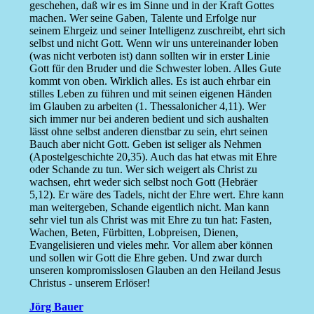
geschehen, daß wir es im Sinne und in der Kraft Gottes
machen. Wer seine Gaben, Talente und Erfolge nur
seinem Ehrgeiz und seiner Intelligenz zuschreibt, ehrt sich
selbst und nicht Gott. Wenn wir uns untereinander loben
(was nicht verboten ist) dann sollten wir in erster Linie
Gott für den Bruder und die Schwester loben. Alles Gute
kommt von oben. Wirklich alles. Es ist auch ehrbar ein
stilles Leben zu führen und mit seinen eigenen Händen
im Glauben zu arbeiten (1. Thessalonicher 4,11). Wer
sich immer nur bei anderen bedient und sich aushalten
lässt ohne selbst anderen dienstbar zu sein, ehrt seinen
Bauch aber nicht Gott. Geben ist seliger als Nehmen
(Apostelgeschichte 20,35). Auch das hat etwas mit Ehre
oder Schande zu tun. Wer sich weigert als Christ zu
wachsen, ehrt weder sich selbst noch Gott (Hebräer
5,12). Er wäre des Tadels, nicht der Ehre wert. Ehre kann
man weitergeben, Schande eigentlich nicht. Man kann
sehr viel tun als Christ was mit Ehre zu tun hat: Fasten,
Wachen, Beten, Fürbitten, Lobpreisen, Dienen,
Evangelisieren und vieles mehr. Vor allem aber können
und sollen wir Gott die Ehre geben. Und zwar durch
unseren kompromisslosen Glauben an den Heiland Jesus
Christus - unserem Erlöser!
Jörg Bauer