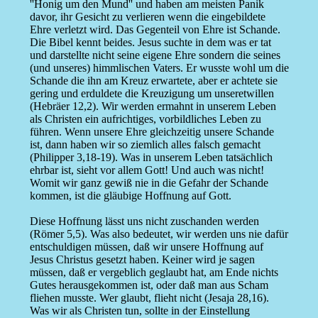
''Honig um den Mund'' und haben am meisten Panik
davor, ihr Gesicht zu verlieren wenn die eingebildete
Ehre verletzt wird. Das Gegenteil von Ehre ist Schande.
Die Bibel kennt beides. Jesus suchte in dem was er tat
und darstellte nicht seine eigene Ehre sondern die seines
(und unseres) himmlischen Vaters. Er wusste wohl um die
Schande die ihn am Kreuz erwartete, aber er achtete sie
gering und erduldete die Kreuzigung um unseretwillen
(Hebräer 12,2). Wir werden ermahnt in unserem Leben
als Christen ein aufrichtiges, vorbildliches Leben zu
führen. Wenn unsere Ehre gleichzeitig unsere Schande
ist, dann haben wir so ziemlich alles falsch gemacht
(Philipper 3,18-19). Was in unserem Leben tatsächlich
ehrbar ist, sieht vor allem Gott! Und auch was nicht!
Womit wir ganz gewiß nie in die Gefahr der Schande
kommen, ist die gläubige Hoffnung auf Gott.
Diese Hoffnung lässt uns nicht zuschanden werden
(Römer 5,5). Was also bedeutet, wir werden uns nie dafür
entschuldigen müssen, daß wir unsere Hoffnung auf
Jesus Christus gesetzt haben. Keiner wird je sagen
müssen, daß er vergeblich geglaubt hat, am Ende nichts
Gutes herausgekommen ist, oder daß man aus Scham
fliehen musste. Wer glaubt, flieht nicht (Jesaja 28,16).
Was wir als Christen tun, sollte in der Einstellung