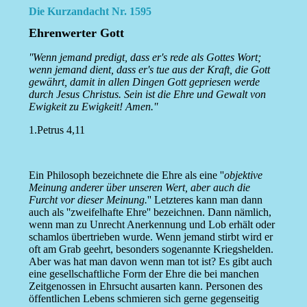
Die Kurzandacht Nr. 1595
Ehrenwerter Gott
''Wenn jemand predigt, dass er's rede als Gottes Wort;
wenn jemand dient, dass er's tue aus der Kraft, die Gott
gewährt, damit in allen Dingen Gott gepriesen werde
durch Jesus Christus. Sein ist die Ehre und Gewalt von
Ewigkeit zu Ewigkeit! Amen.''
1.Petrus 4,11
Ein Philosoph bezeichnete die Ehre als eine ''
objektive
Meinung anderer über unseren Wert, aber auch die
Furcht vor dieser Meinung.
'' Letzteres kann man dann
auch als ''zweifelhafte Ehre'' bezeichnen. Dann nämlich,
wenn man zu Unrecht Anerkennung und Lob erhält oder
schamlos übertrieben wurde. Wenn jemand stirbt wird er
oft am Grab geehrt, besonders sogenannte Kriegshelden.
Aber was hat man davon wenn man tot ist? Es gibt auch
eine gesellschaftliche Form der Ehre die bei manchen
Zeitgenossen in Ehrsucht ausarten kann. Personen des
öffentlichen Lebens schmieren sich gerne gegenseitig