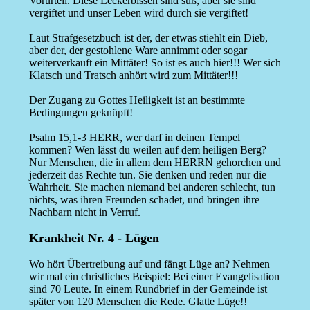
Vorurteil. Diese Leckerbissen sind süß, aber sie sind
vergiftet und unser Leben wird durch sie vergiftet!
Laut Strafgesetzbuch ist der, der etwas stiehlt ein Dieb,
aber der, der gestohlene Ware annimmt oder sogar
weiterverkauft ein Mittäter! So ist es auch hier!!! Wer sich
Klatsch und Tratsch anhört wird zum Mittäter!!!
Der Zugang zu Gottes Heiligkeit ist an bestimmte
Bedingungen geknüpft!
Psalm 15,1-3 HERR, wer darf in deinen Tempel
kommen? Wen lässt du weilen auf dem heiligen Berg?
Nur Menschen, die in allem dem HERRN gehorchen und
jederzeit das Rechte tun. Sie denken und reden nur die
Wahrheit. Sie machen niemand bei anderen schlecht, tun
nichts, was ihren Freunden schadet, und bringen ihre
Nachbarn nicht in Verruf.
Krankheit Nr. 4 - Lügen
Wo hört Übertreibung auf und fängt Lüge an? Nehmen
wir mal ein christliches Beispiel: Bei einer Evangelisation
sind 70 Leute. In einem Rundbrief in der Gemeinde ist
später von 120 Menschen die Rede. Glatte Lüge!!