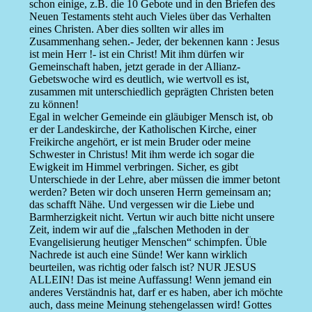
schon einige, z.B. die 10 Gebote und in den Briefen des
Neuen Testaments steht auch Vieles über das Verhalten
eines Christen. Aber dies sollten wir alles im
Zusammenhang sehen.- Jeder, der bekennen kann : Jesus
ist mein Herr !- ist ein Christ! Mit ihm dürfen wir
Gemeinschaft haben, jetzt gerade in der Allianz-
Gebetswoche wird es deutlich, wie wertvoll es ist,
zusammen mit unterschiedlich geprägten Christen beten
zu können!
Egal in welcher Gemeinde ein gläubiger Mensch ist, ob
er der Landeskirche, der Katholischen Kirche, einer
Freikirche angehört, er ist mein Bruder oder meine
Schwester in Christus! Mit ihm werde ich sogar die
Ewigkeit im Himmel verbringen. Sicher, es gibt
Unterschiede in der Lehre, aber müssen die immer betont
werden? Beten wir doch unseren Herrn gemeinsam an;
das schafft Nähe. Und vergessen wir die Liebe und
Barmherzigkeit nicht. Vertun wir auch bitte nicht unsere
Zeit, indem wir auf die „falschen Methoden in der
Evangelisierung heutiger Menschen“ schimpfen. Üble
Nachrede ist auch eine Sünde! Wer kann wirklich
beurteilen, was richtig oder falsch ist? NUR JESUS
ALLEIN! Das ist meine Auffassung! Wenn jemand ein
anderes Verständnis hat, darf er es haben, aber ich möchte
auch, dass meine Meinung stehengelassen wird! Gottes