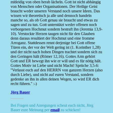
mitleidig von oben herab lächeln. Gott ist nicht abhängig
von Menschen oder Organisationen. Der Heilige Geist
braucht weder unseren Verstand noch unsere Ideen. Das
wissen wir theoretisch ja alle und dennoch handeln
manche so, als ob Gott genau sie braucht und etwas zu
sagen und zu tun. Gott unterstützt weder offenen noch
verborgenen Hochmut sondern bestraft ihn (Jeremia 13,9-
10). Verstockte Herzen taugen nicht für den Glauben
denn daraus resultiert der Hochmut und eine fromme
Arroganz. Stattdessen rennt derjenige bei Gott offene
Türen ein, der vor der Welt gering ist (1. Korinther 1,28)
und der nicht nach hohen Dingen trachtet sondern sich zu
den Geringen hält (Römer 12,16). Gottes Arm gehört
Gott und ER bewegt ihn wie er will und es für nötig hält.
Gottes Motiv ist Liebe und nicht Macht! Sprüche 3,5-6:
''Verlasst euch auf den HERRN von ganzem Herzen (also
durch Liebe), und nicht auf euren Verstand, sondern
gedenke an ihn in allen deinen Wegen, so wird ER dich
recht führen.'' :-)
Jörg Bauer
Bei Fragen und Anregungen scheut euch nicht, Jörg
Bauer eure Meinung per
email
zu schicken!