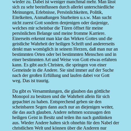
wieder zu. Dabei ist weniger manchmal mehr. Man lässt
sich zu sehr beeinflussen durch allerlei unterschiedliche
Meinungen, Erlebnisse, Persönlichkeiten, Politik,
Eitelkeiten, Anmaßungen Sturheiten u.s.w. Man sucht
nicht zuerst Gott sondern denjenigen oder dasjenige,
welches mir scheinbar die Türen öffnet für meine
persönlichen Belange und meine fromme Karriere.
Einerseits erkennt man klar das Wirken Gottes und die
geistliche Wahrheit der heiligen Schrift und andererseits
denkt man womöglich in seinem Herzen, daß man nur an
bestimmten Orten oder bei bestimmten Menschen und in
einer bestimmten Art und Weise von Gott etwas erfahren
kann. Es gibt auch Christen, die springen von einer
Gemeinde in die Andere. Sie sind immer auf der Suche
nach der großen Erfüllung und laufen dabei vor Gott
weg. Das ist traurig.
Da gibt es Versammlungen, die glauben das göttliche
Monopol zu besitzen und die Wahrheit allein für sich
gepachtet zu haben. Entsprechend geben sie den
scheinbaren Segen dann auch nur an diejenigen weiter,
die das auch glauben. Andere nehmen sozusagen den
heiligen Geist in Besitz und teilen ihn nach gutdünken
aus. Wieder Andere halten sich ohnehin für den Nabel der
christlichen Welt und können über die Anderen nur