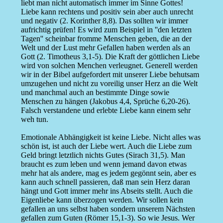
liebt man nicht automatisch immer im Sinne Gottes!
Liebe kann rechtens und positiv sein aber auch unrecht
und negativ (2. Korinther 8,8). Das sollten wir immer
aufrichtig prüfen! Es wird zum Beispiel in ''den letzten
Tagen'' scheinbar fromme Menschen geben, die an der
Welt und der Lust mehr Gefallen haben werden als an
Gott (2. Timotheus 3,1-5). Die Kraft der göttlichen Liebe
wird von solchen Menchen verleugnet. Generell werden
wir in der Bibel aufgefordert mit unserer Liebe behutsam
umzugehen und nicht zu voreilig unser Herz an die Welt
und manchmal auch an bestimmte Dinge sowie
Menschen zu hängen (Jakobus 4,4, Sprüche 6,20-26).
Falsch verstandene und erlebte Liebe kann einem sehr
weh tun.
Emotionale Abhängigkeit ist keine Liebe. Nicht alles was
schön ist, ist auch der Liebe wert. Auch die Liebe zum
Geld bringt letztlich nichts Gutes (Sirach 31,5). Man
braucht es zum leben und wenn jemand davon etwas
mehr hat als andere, mag es jedem gegönnt sein, aber es
kann auch schnell passieren, daß man sein Herz daran
hängt und Gott immer mehr ins Abseits stellt. Auch die
Eigenliebe kann überzogen werden. Wir sollen kein
gefallen an uns selbst haben sondern unserem Nächsten
gefallen zum Guten (Römer 15,1-3). So wie Jesus. Wer