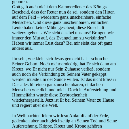
geboren.
Gott gab auch nicht dem Kammerdiener des Königs
Bescheid, dass der Retter nun da sei, sondern den Hirten
auf dem Feld – wiederum ganz unscheinbare, einfache
Menschen. Und diese ganz unscheinbaren, einfachen
Leute haben keine Mühe gescheut, diese Botschaft
weiterzugeben. - Wie sieht das bei uns aus? Bringen wir
immer den Mut auf, das Evangelium zu verkünden?
Haben wir immer Lust dazu? Bei mir sieht das oft ganz
anders aus... -
Ihr seht, wie klein sich Jesus gemacht hat – schon bei
Seiner Geburt. Noch mehr erniedrigt hat Er sich dann am
Kreuz, wo Er nicht nur Sein Zuhause verließ, sondern
auch noch die Verbindung zu Seinem Vater gekappt
werden musste um der Sünde willen. Ist das nicht krass??
Das alles für einen ganz unscheinbaren, einfachen
Menschen wie dich und mich. Doch in Auferstehung und
Himmelfahrt wurde diese Zerbrochenheit
wiederhergestellt. Jetzt ist Er bei Seinem Vater zu Hause
und regiert über die Welt.
In Weihnachten feiern wir Jesu Ankunft auf der Erde,
gedenken aber auch gleichzeitig an Seinen Tod und Seine
Auferstehung. Krippe, Kreuz und Krone gehören