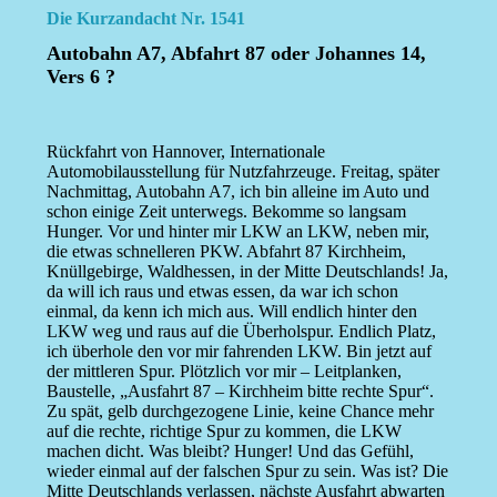
Die Kurzandacht Nr. 1541
Autobahn A7, Abfahrt 87 oder Johannes 14,
Vers 6 ?
Rückfahrt von Hannover, Internationale
Automobilausstellung für Nutzfahrzeuge. Freitag, später
Nachmittag, Autobahn A7, ich bin alleine im Auto und
schon einige Zeit unterwegs. Bekomme so langsam
Hunger. Vor und hinter mir LKW an LKW, neben mir,
die etwas schnelleren PKW. Abfahrt 87 Kirchheim,
Knüllgebirge, Waldhessen, in der Mitte Deutschlands! Ja,
da will ich raus und etwas essen, da war ich schon
einmal, da kenn ich mich aus. Will endlich hinter den
LKW weg und raus auf die Überholspur. Endlich Platz,
ich überhole den vor mir fahrenden LKW. Bin jetzt auf
der mittleren Spur. Plötzlich vor mir – Leitplanken,
Baustelle, „Ausfahrt 87 – Kirchheim bitte rechte Spur“.
Zu spät, gelb durchgezogene Linie, keine Chance mehr
auf die rechte, richtige Spur zu kommen, die LKW
machen dicht. Was bleibt? Hunger! Und das Gefühl,
wieder einmal auf der falschen Spur zu sein. Was ist? Die
Mitte Deutschlands verlassen, nächste Ausfahrt abwarten