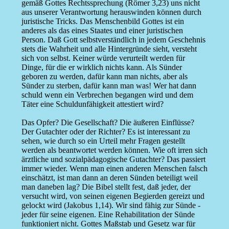
gemäß Gottes Rechtssprechung (Römer 3,23) uns nicht
aus unserer Verantwortung herauswinden können durch
juristische Tricks. Das Menschenbild Gottes ist ein
anderes als das eines Staates und einer juristischen
Person. Daß Gott selbstverständlich in jedem Geschehnis
stets die Wahrheit und alle Hintergründe sieht, versteht
sich von selbst. Keiner würde verurteilt werden für
Dinge, für die er wirklich nichts kann. Als Sünder
geboren zu werden, dafür kann man nichts, aber als
Sünder zu sterben, dafür kann man was! Wer hat dann
schuld wenn ein Verbrechen begangen wird und dem
Täter eine Schuldunfähigkeit attestiert wird?
Das Opfer? Die Gesellschaft? Die äußeren Einflüsse?
Der Gutachter oder der Richter? Es ist interessant zu
sehen, wie durch so ein Urteil mehr Fragen gestellt
werden als beantwortet werden können. Wie oft irren sich
ärztliche und sozialpädagogische Gutachter? Das passiert
immer wieder. Wenn man einen anderen Menschen falsch
einschätzt, ist man dann an deren Sünden beteiligt weil
man daneben lag? Die Bibel stellt fest, daß jeder, der
versucht wird, von seinen eigenen Begierden gereizt und
gelockt wird (Jakobus 1,14). Wir sind fähig zur Sünde -
jeder für seine eigenen. Eine Rehabilitation der Sünde
funktioniert nicht. Gottes Maßstab und Gesetz war für