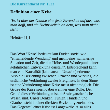
Die Kurzandacht Nr. 1523
Definition einer Krise
''Es ist aber der Glaube eine feste Zuversicht auf das, was
man hofft, und ein Nichtzweifeln an dem, was man nicht
sieht.''
Hebräer 11,1
Das Wort ''Krise'' bedeutet laut Duden soviel wie
''entscheidende Wendung'' und meint eine ''schwierige
Situation und Zeit, die den Höhe- und Wendepunkt einer
gefährlichen Entwicklung darstellt''. Entsprechend kann
man eine Kausalität (lat.: causa = Ursache) erkennen.
Also die Beziehung zwischen Ursache und Wirkung, die
ursächliche Verbindung zweier Ereignisse. In dem Sinne
ist eine Veränderung ohne Krise meist nicht möglich. Die
Größe der Krise spielt dabei weniger eine Rolle. Der
Grund dieser Verbindungen ist, daß wir ganzheitliche
Wesen sind. Unser Denken, Fühlen, Handeln und
Glauben steht in einer direkten Beziehung zueinander.
Das Gegenteil einer Krise ist Langeweile. Also alles