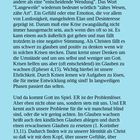
andere als eine ''entscheidende Wendung''. Das Wort
''Langeweile'' wiederum bedeutet wörtlich ''zähes Wesen,
zähe Art''. Ein Gefühl oder eine Emotion, die vor allem
von Lustlosigkeit, mangelndem Elan und Desinteresse
geprägt ist. Darum muß eine Krise zwangsläufig nicht
immer hausgemacht sein, auch wenn dies oft so ist. Es
kann einem auch äußerlich gut gehen und man fällt
trotzdem in eine negative Stimmung. Als Christen fällt es
uns schwer zu glauben und positiv zu denken wenn wir
in solchen Krisen stecken. Dann kreist unser Denken um
die Umstände und um uns selbst und weniger um Gott.
Krisen helfen uns aber (oft entscheidend) im Glauben zu
wachsen (Epheser 4,15). Wichtig hierbei ist unsere
Ehrlichkeit. Durch Krisen lernen wir Aufgaben zu lösen,
die für meine Entwicklung nötig sind! In langweiligen
Phasen passiert das selten.
Und da kommt Gott ins Spiel. ER ist der Problemlöser.
Aber eben nicht ohne uns, sondern stets mit uns. Und ER
kennt auch unsere Probleme für die wir manchmal blind
sind, oder die wir gering achten. Im Glauben wachsen
heißt auch den kindlichen Glauben ablegen und durch
einen erwachsenen Glauben zu ersetzen (1. Korinther
13,11). Dadurch finden wir zu unserer Identität als Christ
so daß wir mit dem Kopf, über unsere Gefühle, über