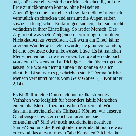
auf, daß sogar ein verstorbener Mensch lebendig auf die
Erde zurückkommen könnte, ohne bei seinen
Angehörigen eine Umkehr zu bewirken. Sie würden sich
vermutlich erschrecken und erstaunt die Augen reiben
sowie nach logischen Erklärungen suchen, aber sich nicht
verändern in ihrer Einstellung. So ist der Mensch! Das
Argument was viele Zeitgenossen vorbringen, um ihren
Nichtglauben zu verteidigen, daß wenn ein Engel käme
oder ein Wunder geschehen würde, sie glauben könnten,
ist eine bewusste oder unbewusste Lüge. Es ist manchen
Menschen einfach zuwider an Gott zu glauben oder sich
von deren Existenz und aufrichtiger Liebe überzeugen zu
lassen. Sie wollen nicht glauben und können es auch
nicht. Es ist so, wie es geschrieben steht: ''Der natürliche
Mensch vernimmt nichts vom Geist Gottes'' (1. Korinther
2,14).
Es ist für ihn reine Dummheit und realitätsfremdes
Verhalten was lediglich für besonders labile Menschen
einen inhaltslosen, therapeutischen Nutzen hat. Wie ist
das nun untereinander als Christen? Können wir unseren
Glaubensgeschwistern noch zuhören und sie
ernstnehmen? Sind wir noch neugierig im positiven
Sinne? Sagt uns die Predigt oder die Andacht noch etwas
oder sind das alles nur noch ''alte Kamellen''? Ich denke