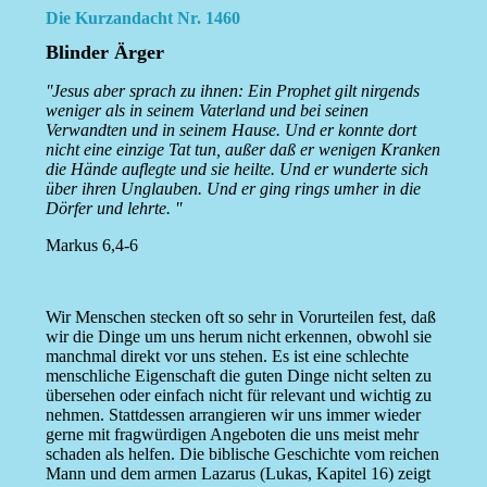
Die Kurzandacht Nr. 1460
Blinder Ärger
''Jesus aber sprach zu ihnen: Ein Prophet gilt nirgends
weniger als in seinem Vaterland und bei seinen
Verwandten und in seinem Hause. Und er konnte dort
nicht eine einzige Tat tun, außer daß er wenigen Kranken
die Hände auflegte und sie heilte. Und er wunderte sich
über ihren Unglauben. Und er ging rings umher in die
Dörfer und lehrte. ''
Markus 6,4-6
Wir Menschen stecken oft so sehr in Vorurteilen fest, daß
wir die Dinge um uns herum nicht erkennen, obwohl sie
manchmal direkt vor uns stehen. Es ist eine schlechte
menschliche Eigenschaft die guten Dinge nicht selten zu
übersehen oder einfach nicht für relevant und wichtig zu
nehmen. Stattdessen arrangieren wir uns immer wieder
gerne mit fragwürdigen Angeboten die uns meist mehr
schaden als helfen. Die biblische Geschichte vom reichen
Mann und dem armen Lazarus (Lukas, Kapitel 16) zeigt