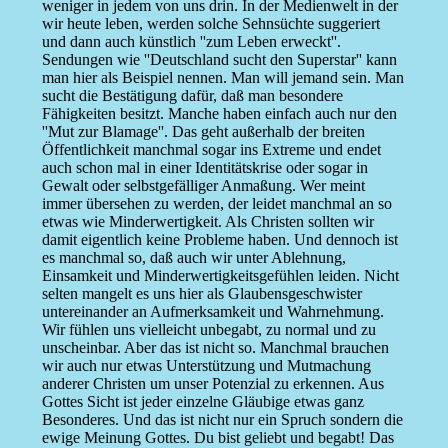
weniger in jedem von uns drin. In der Medienwelt in der
wir heute leben, werden solche Sehnsüchte suggeriert
und dann auch künstlich ''zum Leben erweckt''.
Sendungen wie ''Deutschland sucht den Superstar'' kann
man hier als Beispiel nennen. Man will jemand sein. Man
sucht die Bestätigung dafür, daß man besondere
Fähigkeiten besitzt. Manche haben einfach auch nur den
''Mut zur Blamage''. Das geht außerhalb der breiten
Öffentlichkeit manchmal sogar ins Extreme und endet
auch schon mal in einer Identitätskrise oder sogar in
Gewalt oder selbstgefälliger Anmaßung. Wer meint
immer übersehen zu werden, der leidet manchmal an so
etwas wie Minderwertigkeit. Als Christen sollten wir
damit eigentlich keine Probleme haben. Und dennoch ist
es manchmal so, daß auch wir unter Ablehnung,
Einsamkeit und Minderwertigkeitsgefühlen leiden. Nicht
selten mangelt es uns hier als Glaubensgeschwister
untereinander an Aufmerksamkeit und Wahrnehmung.
Wir fühlen uns vielleicht unbegabt, zu normal und zu
unscheinbar. Aber das ist nicht so. Manchmal brauchen
wir auch nur etwas Unterstützung und Mutmachung
anderer Christen um unser Potenzial zu erkennen. Aus
Gottes Sicht ist jeder einzelne Gläubige etwas ganz
Besonderes. Und das ist nicht nur ein Spruch sondern die
ewige Meinung Gottes. Du bist geliebt und begabt! Das