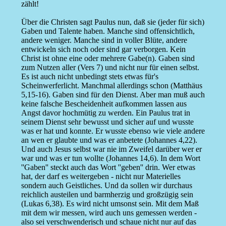
zählt!
Über die Christen sagt Paulus nun, daß sie (jeder für sich)
Gaben und Talente haben. Manche sind offensichtlich,
andere weniger. Manche sind in voller Blüte, andere
entwickeln sich noch oder sind gar verborgen. Kein
Christ ist ohne eine oder mehrere Gabe(n). Gaben sind
zum Nutzen aller (Vers 7) und nicht nur für einen selbst.
Es ist auch nicht unbedingt stets etwas für's
Scheinwerferlicht. Manchmal allerdings schon (Matthäus
5,15-16). Gaben sind für den Dienst. Aber man muß auch
keine falsche Bescheidenheit aufkommen lassen aus
Angst davor hochmütig zu werden. Ein Paulus trat in
seinem Dienst sehr bewusst und sicher auf und wusste
was er hat und konnte. Er wusste ebenso wie viele andere
an wen er glaubte und was er anbetete (Johannes 4,22).
Und auch Jesus selbst war nie im Zweifel darüber wer er
war und was er tun wollte (Johannes 14,6). In dem Wort
''Gaben'' steckt auch das Wort ''geben'' drin. Wer etwas
hat, der darf es weitergeben - nicht nur Materielles
sondern auch Geistliches. Und da sollen wir durchaus
reichlich austeilen und barmherzig und großzügig sein
(Lukas 6,38). Es wird nicht umsonst sein. Mit dem Maß
mit dem wir messen, wird auch uns gemessen werden -
also sei verschwenderisch und schaue nicht nur auf das