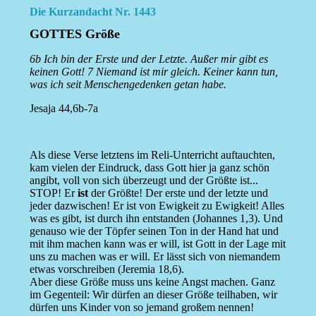
Die Kurzandacht Nr. 1443
GOTTES Größe
6b Ich bin der Erste und der Letzte. Außer mir gibt es
keinen Gott! 7 Niemand ist mir gleich. Keiner kann tun,
was ich seit Menschengedenken getan habe.
Jesaja 44,6b-7a
Als diese Verse letztens im Reli-Unterricht auftauchten,
kam vielen der Eindruck, dass Gott hier ja ganz schön
angibt, voll von sich überzeugt und der Größte ist...
STOP! Er
ist
der Größte! Der erste und der letzte und
jeder dazwischen! Er ist von Ewigkeit zu Ewigkeit! Alles
was es gibt, ist durch ihn entstanden (Johannes 1,3). Und
genauso wie der Töpfer seinen Ton in der Hand hat und
mit ihm machen kann was er will, ist Gott in der Lage mit
uns zu machen was er will. Er lässt sich von niemandem
etwas vorschreiben (Jeremia 18,6).
Aber diese Größe muss uns keine Angst machen. Ganz
im Gegenteil: Wir dürfen an dieser Größe teilhaben, wir
dürfen uns Kinder von so jemand großem nennen!