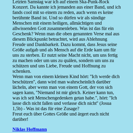
Letzten Samstag war ich auf einem Ska-Punk-Rock
Konzert. Da kannte ich jemanden aus einer Band, und ich
fands cool mit so einem zu reden, auch wenn es keine
berühmte Band ist. Und so dürfen wir als sündige
Menschen mit einem heiligen, allmächtigen und
allwissenden Gott zusammenleben. Was ist das für ein
Geschenk? Wenn man die oben genannten Verse mal aus
diesem Blickpunkt betrachtet, wird aus Ablehnung
Freude und Dankbarkeit. Dazu kommt, dass Jesus seine
Größe aufgab und als Mensch auf die Erde kam um für
uns zu sterben. Er nutzt seine Macht nicht, um uns fertig
zu machen oder um uns zu quälen, sondern um uns zu
schützen und uns Liebe, Freude und Hoffnung zu
schenken.
Wenn man von einem kleinen Kind hört: ''Ich werde dich
beschützen'', dann wird man wahrscheinlich darüber
lächeln, aber wenn man von einem Gott, der von sich
sagen kann, ''Niemand ist mir gleich. Keiner kann tun,
was ich seit Menschengedenken getan habe.'', hört: ''Ich
lasse dich nicht fallen und verlasse dich nicht'' (Josua
1,5b) - Was ist das für eine Zusage?
Freut euch über Gottes Größe und ärgert euch nicht
darüber!
Niklas Hoffmann